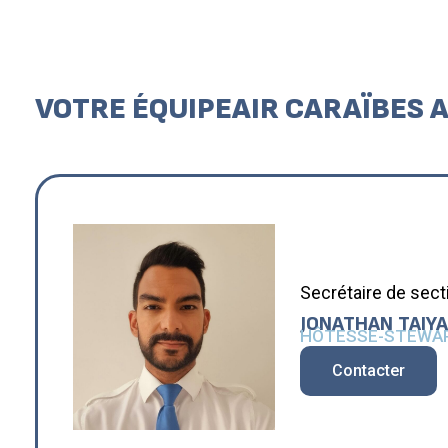
VOTRE ÉQUIPE
AIR CARAÏBES 
Secrétaire de sect
JONATHAN
TAIY
HÔTESSE-STEWAR
Contacter