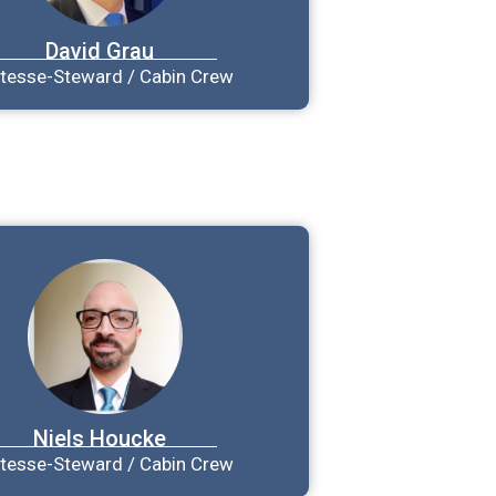
David
Grau
tesse-Steward / Cabin Crew
Niels
Houcke
tesse-Steward / Cabin Crew