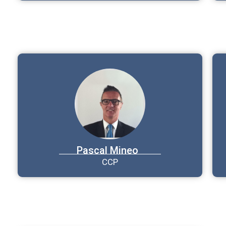
Pascal
Mineo
CCP