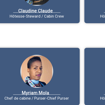
Claudine
Claude
Hôtesse-Steward / Cabin Crew
Hô
Myriam
Mola
Chef de cabine / Purser-Chief Purser
Hô