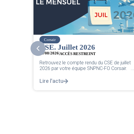
easyJet
6
Grève chez easyJet
05/08/2026
T
Chers collègues, La direction vient d
du CSE de juillet
sa classique pleurnicherie corporate
NC-FO Corsair. ...
décortiquer...
Lire l'actu