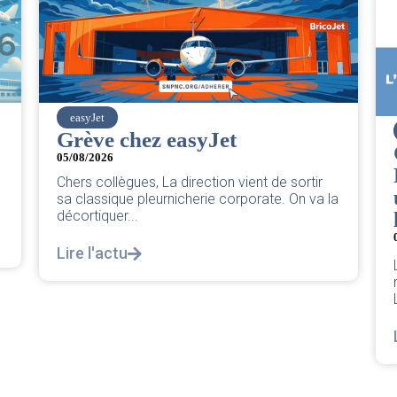
SNPNC
CER/CRPN :
L’intersyndicale PNC/Pilotes
e sortir
unie exige une réponse
. On va la
législative
04/08/2026
|
CRPN
L’intersyndicale PNC/Pilotes unie exige une
réponse législative Courrier Intersyndical :
Lire notre courrier intersyndical...
Lire l'actu