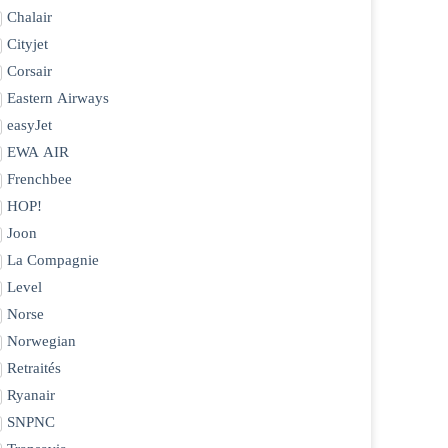
Chalair
Cityjet
Corsair
Eastern Airways
easyJet
EWA AIR
Frenchbee
HOP!
Joon
La Compagnie
Level
Norse
Norwegian
Retraités
Ryanair
SNPNC