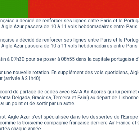
ançaise a décidé de renforcer ses lignes entre Paris et le Portug
1, Aigle Azur passera de 10 à 11 vols hebdomadaires entre Paris 
ançaise a décidé de renforcer ses lignes entre Paris et le Portug
1, Aigle Azur passera de 10 à 11 vols hebdomadaires entre Paris 
tin à 07h30 pour se poser à 08h55 dans la capitale portugaise d’o
our une nouvelle rotation. En supplément des vols quotidiens, Aig
r (arrivée à 21h40).
accord de partage de codes avec SATA Air Açores qui lui permet 
onta Delgada, Graciosa, Terceira et Faial) au départ de Lisbonne 
ar un point et de sortir par un autre.
t, Aigle Azur s’est spécialisée dans les dessertes de l’Europe 
 comme la troisième compagnie française derrière Air France et Co
ortés chaque année.