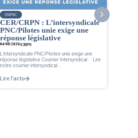
Vueling
SNPNC
Bienv
CER/CRPN : L’intersyndicale
Cheff
PNC/Pilotes unie exige une
04/08/202
réponse législative
Pour une
04/08/2026
|
CRPN
nouvelle
L’intersyndicale PNC/Pilotes unie exige une
Lire l'a
réponse législative Courrier Intersyndical : Lire
notre courrier intersyndical...
Lire l'actu