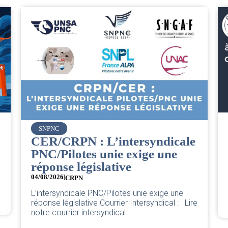
Vueling
Bienvenue à la nouvelle
Cheffe de Base PNC d’Orly.
04/08/2026
Pour une base plus forte et plus juste. Chère
nouvelle Cheffe de Base PNC d’Orly,...
Lire l'actu
e