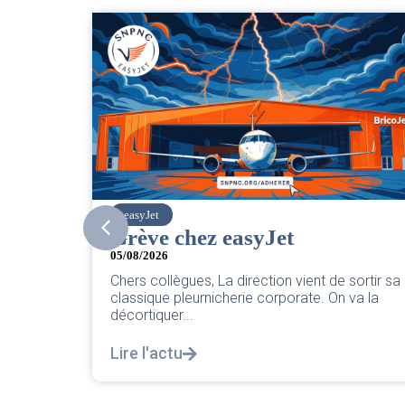
SNPNC
CER/CRPN : L’intersyndicale
PNC/Pilotes unie exige une
sortir sa
réponse législative
va la
04/08/2026
|
CRPN
L’intersyndicale PNC/Pilotes unie exige une
réponse législative Courrier Intersyndical : Lir
notre courrier intersyndical...