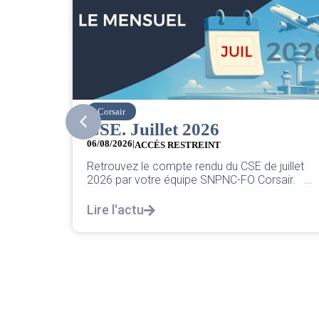
easyJet
Grève chez easyJet
05/08/2026
Chers collègues, La direction vient de sorti
de juillet
classique pleurnicherie corporate. On va l
Corsair. ...
décortiquer...
Lire l'actu