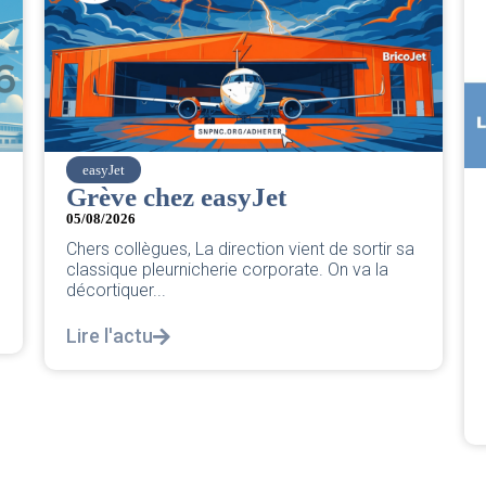
SNPNC
CER/CRPN : L’intersyndicale
PNC/Pilotes unie exige une
r sa
réponse législative
a
04/08/2026
|
CRPN
L’intersyndicale PNC/Pilotes unie exige une
réponse législative Courrier Intersyndical : Lire
notre courrier intersyndical...
Lire l'actu