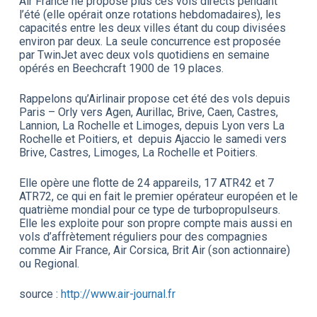
Air France ne propose plus ces vols directs pendant
l’été (elle opérait onze rotations hebdomadaires), les
capacités entre les deux villes étant du coup divisées
environ par deux. La seule concurrence est proposée
par TwinJet avec deux vols quotidiens en semaine
opérés en Beechcraft 1900 de 19 places.
Rappelons qu’Airlinair propose cet été des vols depuis
Paris – Orly vers Agen, Aurillac, Brive, Caen, Castres,
Lannion, La Rochelle et Limoges, depuis Lyon vers La
Rochelle et Poitiers, et depuis Ajaccio le samedi vers
Brive, Castres, Limoges, La Rochelle et Poitiers.
Elle opère une flotte de 24 appareils, 17 ATR42 et 7
ATR72, ce qui en fait le premier opérateur européen et le
quatrième mondial pour ce type de turbopropulseurs.
Elle les exploite pour son propre compte mais aussi en
vols d’affrètement réguliers pour des compagnies
comme Air France, Air Corsica, Brit Air (son actionnaire)
ou Regional.
source :
http://www.air-journal.fr