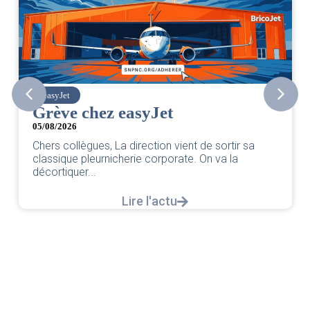
easyJet
SNPN
rève chez easyJet
CER/
/08/2026
PNC/
ers collègues, La direction vient de sortir sa
répo
assique pleurnicherie corporate. On va la
cortiquer...
04/08/2
L’inter
Lire l'actu
réponse
notre c