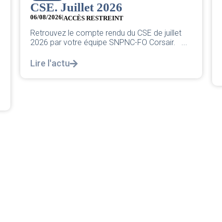
Grève chez easyJet
05/08/2026
Chers collègues, La direction vient de sortir sa
classique pleurnicherie corporate. On va la
décortiquer...
Lire l'actu