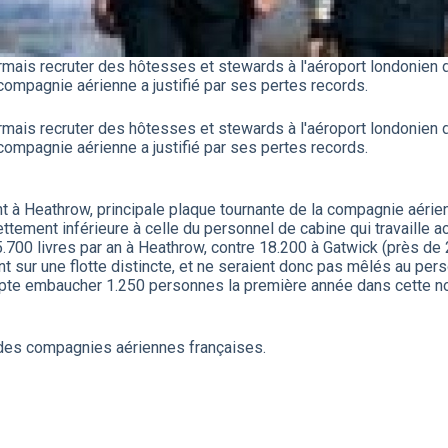
ésormais recruter des hôtesses et stewards à l'aéroport londonie
 compagnie aérienne a justifié par ses pertes records.
ésormais recruter des hôtesses et stewards à l'aéroport londonie
 compagnie aérienne a justifié par ses pertes records.
à Heathrow, principale plaque tournante de la compagnie aérienn
ettement inférieure à celle du personnel de cabine qui travaille 
5.700 livres par an à Heathrow, contre 18.200 à Gatwick (près de 
t sur une flotte distincte, et ne seraient donc pas mêlés au pers
pte embaucher 1.250 personnes la première année dans cette nouv
des compagnies aériennes françaises.