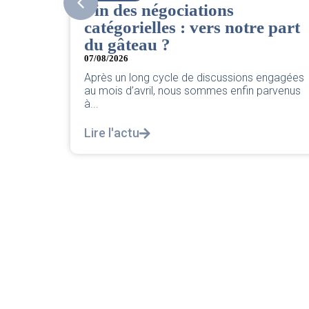
CSE. Juillet 2026
 part
06/08/2026
|
ACCÈS RESTREINT
Retrouvez le compte rendu du CSE de juillet
2026 par votre équipe SNPNC-FO Corsair. ...
engagées
Lire l'actu
arvenus