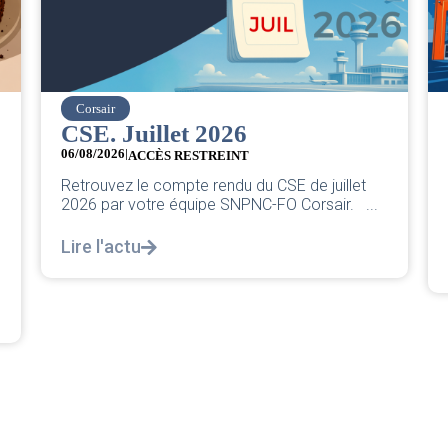
easyJet
Grève chez easyJet
05/08/2026
Chers collègues, La direction vient de sortir sa
let
classique pleurnicherie corporate. On va la
 ...
décortiquer...
Lire l'actu