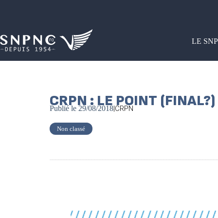
LE SN
CRPN : LE POINT (FINAL?)
Publié le
29/08/2018
|
CRPN
Non classé