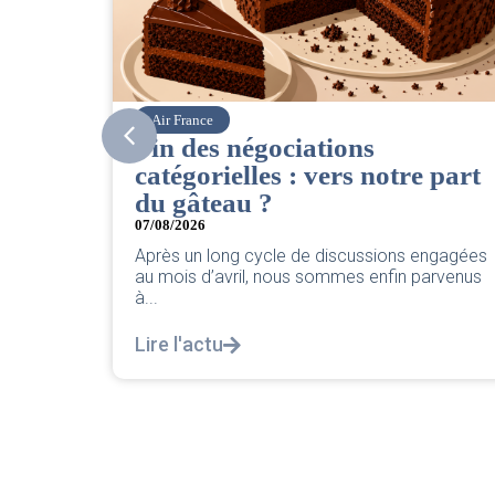
Corsair
CSE. Juillet 2026
otre part
06/08/2026
|
ACCÈS RESTREINT
Retrouvez le compte rendu du CSE de juil
2026 par votre équipe SNPNC-FO Corsair.
ions engagées
Lire l'actu
fin parvenus