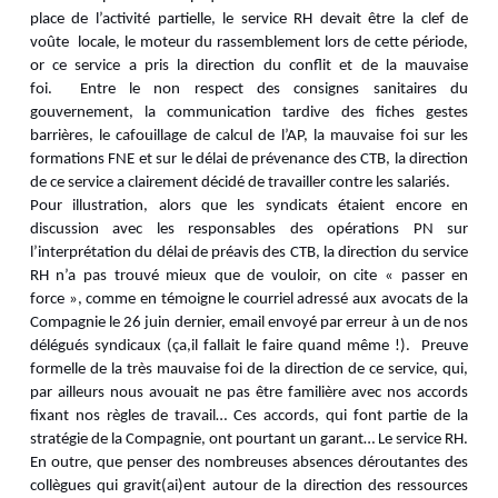
place de l’activité partielle, le service RH devait être la clef de
voûte locale, le moteur du rassemblement lors de cette période,
or ce service a pris la direction du conflit et de la mauvaise
foi. Entre le non respect des consignes sanitaires du
gouvernement, la communication tardive des fiches gestes
barrières, le cafouillage de calcul de l’AP, la mauvaise foi sur les
formations FNE et sur le délai de prévenance des CTB, la direction
de ce service a clairement décidé de travailler contre les salariés.
Pour illustration, alors que les syndicats étaient encore en
discussion avec les responsables des opérations PN sur
l’interprétation du délai de préavis des CTB, la direction du service
RH n’a pas trouvé mieux que de vouloir, on cite « passer en
force », comme en témoigne le courriel adressé aux avocats de la
Compagnie le 26 juin dernier, email envoyé par erreur à un de nos
délégués syndicaux (ça,il fallait le faire quand même !). Preuve
formelle de la très mauvaise foi de la direction de ce service, qui,
par ailleurs nous avouait ne pas être familière avec nos accords
fixant nos règles de travail… Ces accords, qui font partie de la
stratégie de la Compagnie, ont pourtant un garant… Le service RH.
En outre, que penser des nombreuses absences déroutantes des
collègues qui gravit(ai)ent autour de la direction des ressources