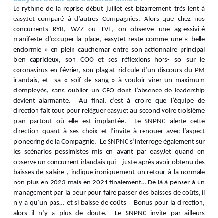
Le rythme de la reprise début juillet est bizarrement très lent à
easyJet comparé à d’autres Compagnies. Alors que chez nos
concurrents RYR, WZZ ou TVF, on observe une agressivité
manifeste d’occuper la place, easyJet reste comme une « belle
endormie » en plein cauchemar entre son actionnaire principal
bien capricieux, son COO et ses réflexions hors- sol sur le
coronavirus en février, son plagiat ridicule d’un discours du PM
irlandais, et sa « soif de sang » à vouloir virer un maximum
d’employés, sans oublier un CEO dont l’absence de leadership
devient alarmante. Au final, c’est à croire que l’équipe de
direction fait tout pour reléguer easyJet au second voire troisième
plan partout où elle est implantée. Le SNPNC alerte cette
direction quant à ses choix et l’invite à renouer avec l’aspect
pioneering de la Compagnie. Le SNPNC s’interroge également sur
les scénarios pessimistes mis en avant par easyJet quand on
observe un concurrent irlandais qui – juste après avoir obtenu des
baisses de salaire-, indique ironiquement un retour à la normale
non plus en 2023 mais en 2021 finalement… De là à penser à un
management par la peur pour faire passer des baisses de coûts, il
n’y a qu’un pas… et si baisse de coûts = Bonus pour la direction,
alors il n’y a plus de doute. Le SNPNC invite par ailleurs