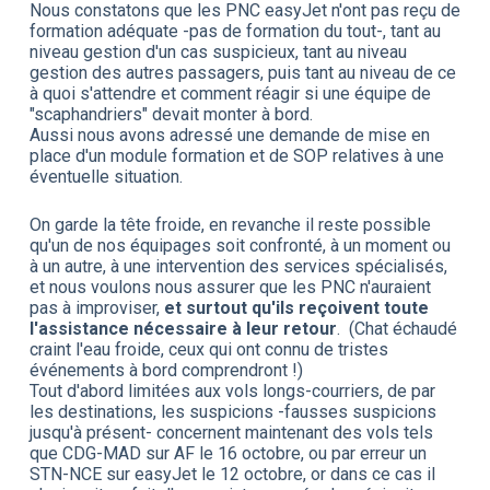
Nous constatons que les PNC easyJet n'ont pas reçu de
formation adéquate -pas de formation du tout-, tant au
niveau gestion d'un cas suspicieux, tant au niveau
gestion des autres passagers, puis tant au niveau de ce
à quoi s'attendre et comment réagir si une équipe de
"scaphandriers" devait monter à bord.
Aussi nous avons adressé une demande de mise en
place d'un module formation et de SOP relatives à une
éventuelle situation.
On garde la tête froide, en revanche il reste possible
qu'un de nos équipages soit confronté, à un moment ou
à un autre, à une intervention des services spécialisés,
et nous voulons nous assurer que les PNC n'auraient
pas à improviser,
et surtout qu'ils reçoivent toute
l'assistance nécessaire à leur retour
. (Chat échaudé
craint l'eau froide, ceux qui ont connu de tristes
événements à bord comprendront !)
Tout d'abord limitées aux vols longs-courriers, de par
les destinations, les suspicions -fausses suspicions
jusqu'à présent- concernent maintenant des vols tels
que CDG-MAD sur AF le 16 octobre, ou par erreur un
STN-NCE sur easyJet le 12 octobre, or dans ce cas il