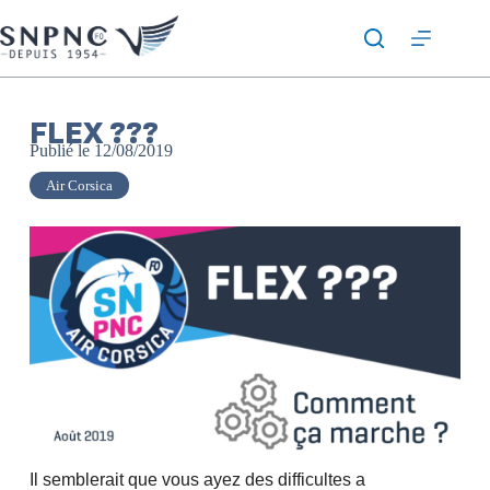
FLEX ???
Publié le
12/08/2019
Air Corsica
Il semblerait que vous ayez des difficultes a