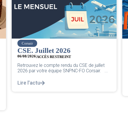
easyJet
Grève chez easyJet
05/08/2026
Chers collègues, La direction vient de sortir sa
classique pleurnicherie corporate. On va la
décortiquer...
Lire l'actu