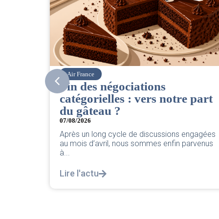
Corsair
CSE. Juillet 2026
e part
06/08/2026
|
ACCÈS RESTREINT
Retrouvez le compte rendu du CSE de juillet
2026 par votre équipe SNPNC-FO Corsair. ...
 engagées
Lire l'actu
parvenus