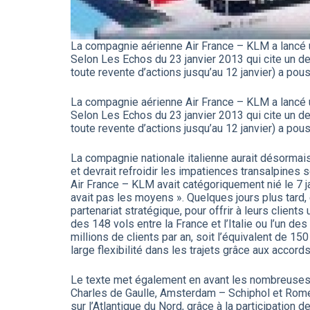
La compagnie aérienne Air France – KLM a lancé un a
Selon Les Echos du 23 janvier 2013 qui cite un des
toute revente d’actions jusqu’au 12 janvier) a pou
La compagnie aérienne Air France – KLM a lancé un a
Selon Les Echos du 23 janvier 2013 qui cite un des
toute revente d’actions jusqu’au 12 janvier) a pou
La compagnie nationale italienne aurait désormais
et devrait refroidir les impatiences transalpines se
Air France – KLM avait catégoriquement nié le 7 ja
avait pas les moyens ». Quelques jours plus tard, 
partenariat stratégique, pour offrir à leurs clien
des 148 vols entre la France et l’Italie ou l’un des
millions de clients par an, soit l’équivalent de 
large flexibilité dans les trajets grâce aux accor
Le texte met également en avant les nombreuses p
Charles de Gaulle, Amsterdam – Schiphol et Rome 
sur l’Atlantique du Nord, grâce à la participation 