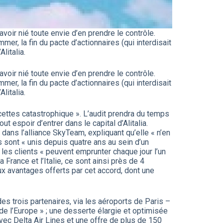
avoir nié toute envie d’en prendre le contrôle.
r, la fin du pacte d’actionnaires (qui interdisait
litalia.
avoir nié toute envie d’en prendre le contrôle.
r, la fin du pacte d’actionnaires (qui interdisait
litalia.
cettes catastrophique ». L’audit prendra du temps
t espoir d’entrer dans le capital d’Alitalia.
dans l’alliance SkyTeam, expliquant qu’elle « n’en
s sont « unis depuis quatre ans au sein d’un
, les clients « peuvent emprunter chaque jour l’un
a France et l’Italie, ce sont ainsi près de 4
ux avantages offerts par cet accord, dont une
 trois partenaires, via les aéroports de Paris –
e l’Europe » ; une desserte élargie et optimisée
 avec Delta Air Lines et une offre de plus de 150