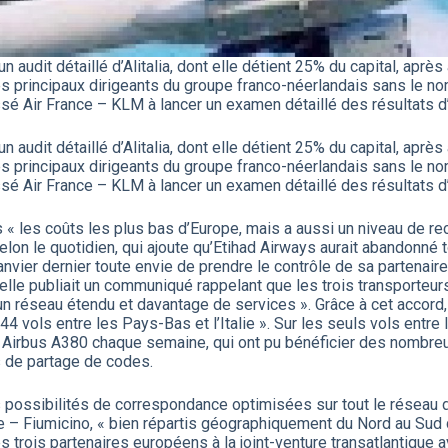
udit détaillé d’Alitalia, dont elle détient 25% du capital, après 
 principaux dirigeants du groupe franco-néerlandais sans le nomme
ssé Air France – KLM à lancer un examen détaillé des résultats d’A
udit détaillé d’Alitalia, dont elle détient 25% du capital, après 
 principaux dirigeants du groupe franco-néerlandais sans le nomme
ssé Air France – KLM à lancer un examen détaillé des résultats d’A
 « les coûts les plus bas d’Europe, mais a aussi un niveau de re
lon le quotidien, qui ajoute qu’Etihad Airways aurait abandonné tou
nvier dernier toute envie de prendre le contrôle de sa partenaire 
elle publiait un communiqué rappelant que les trois transporteur
ts un réseau étendu et davantage de services ». Grâce à cet accord
 44 vols entre les Pays-Bas et l’Italie ». Sur les seuls vols entre l
150 Airbus A380 chaque semaine, qui ont pu bénéficier des nombre
ds de partage de codes.
ossibilités de correspondance optimisées sur tout le réseau des
– Fiumicino, « bien répartis géographiquement du Nord au Sud d
des trois partenaires européens à la joint-venture transatlantique