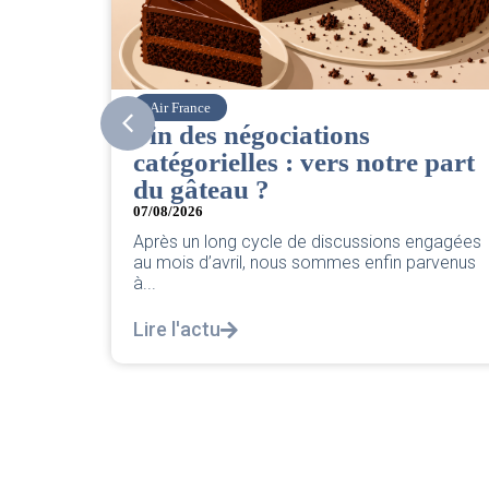
Corsair
CSE. Juillet 2026
 part
06/08/2026
|
ACCÈS RESTREINT
Retrouvez le compte rendu du CSE de juillet
2026 par votre équipe SNPNC-FO Corsair. ...
engagées
Lire l'actu
arvenus