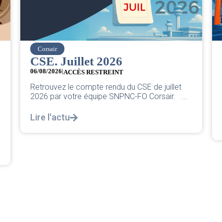
easyJet
Grève chez easyJet
05/08/2026
Chers collègues, La direction vient de sortir sa
classique pleurnicherie corporate. On va la
décortiquer...
Lire l'actu