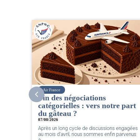
Corsair
CSE. Juillet 2026
 part
06/08/2026
|
ACCÈS RESTREINT
Retrouvez le compte rendu du CSE de juillet
2026 par votre équipe SNPNC-FO Corsair. ...
engagées
Lire l'actu
arvenus