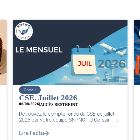
easyJet
Grève chez easyJet
05/08/2026
Chers collègues, La direction vient de sortir sa
classique pleurnicherie corporate. On va la
décortiquer...
Lire l'actu