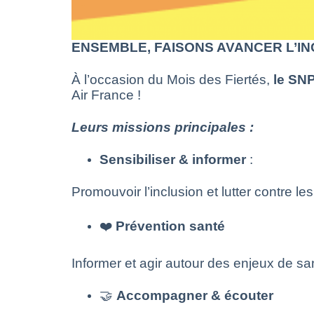
ENSEMBLE, FAISONS AVANCER L’IN
À l’occasion du Mois des Fiertés,
le S
Air France !
Leurs
missions
principales
:
Sensibiliser
& informer
:
Promouvoir l’inclusion et lutter contre le
❤️
Prévention
santé
Informer et agir autour des enjeux de sa
🤝
Accompagner
&
écouter