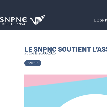
LE SN
LE SNPNC SOUTIENT L’A
Publié le
26/06/2026
SNPNC