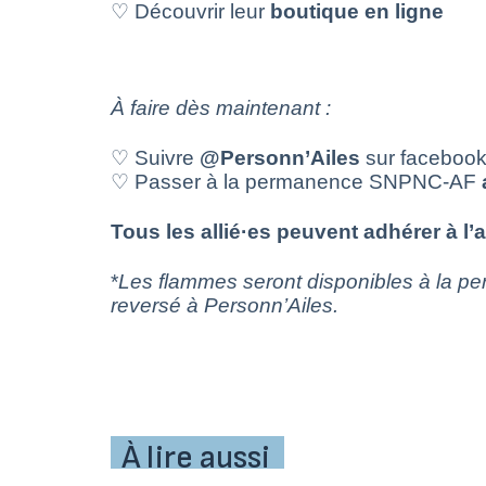
♡ Découvrir leur
boutique
en
ligne
À faire
dès
maintenant
:
♡ Suivre
@
Personn’Ailes
sur facebook
♡ Passer à la permanence SNPNC-AF
Tous les
allié·es
peuvent
adhérer
à
l’
*
Les flammes seront disponibles à la p
reversé à Personn’Ailes.
À lire aussi