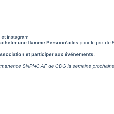
 et instagram
acheter
une
flamme
Personn’ailes
pour le prix de 
association
et
participer
aux
événements
.
ermanence SNPNC AF de CDG la semaine prochaine. L