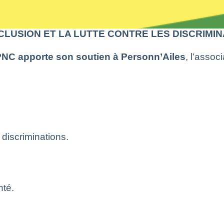
CLUSION ET LA LUTTE CONTRE LES DISCRIMIN
NPNC
apporte
son
soutien
à
Personn’Ailes
, l’assoc
s discriminations.
nté.