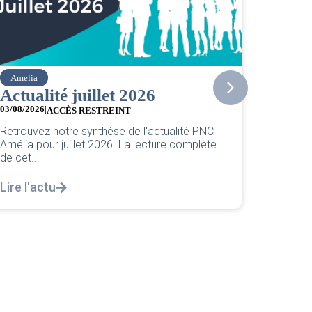
Amelia
Air Fran
Actualité juillet 2026
Comi
juille
03/08/2026
|
ACCÈS RESTREINT
03/08/202
Retrouvez notre synthèse de l'actualité PNC
Amélia pour juillet 2026. La lecture complète
Compte 
de cet...
hébergem
2026. Po
Lire l'actu
Lire l'a