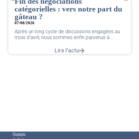
CSE. Juillet 2026
t du
06/08/2026
|
ACCÈS RESTREINT
Retrouvez le compte rendu du CSE de juillet 202
par votre équipe SNPNC-FO Corsair. ...
s au
Lire l'actu
..
Statuts