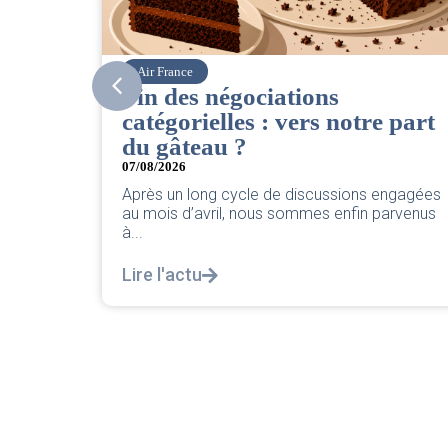
Corsair
CSE. Juillet 2026
 part
06/08/2026
|
ACCÈS RESTREINT
Retrouvez le compte rendu du CSE de juillet
2026 par votre équipe SNPNC-FO Corsair. ...
engagées
Lire l'actu
arvenus