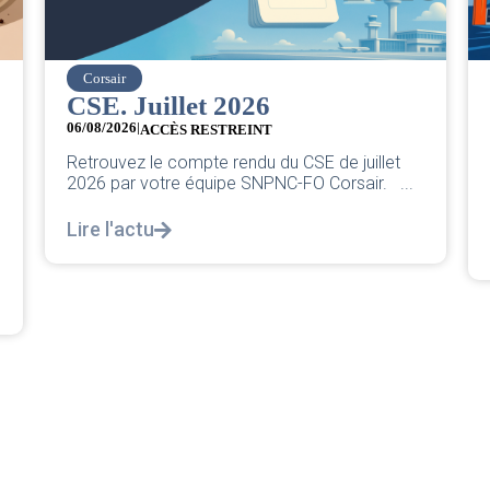
easyJet
Grève chez easyJet
05/08/2026
Chers collègues, La direction vient de sortir sa
classique pleurnicherie corporate. On va la
décortiquer...
Lire l'actu