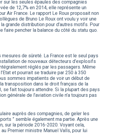
oser sur les seules épaules des compagnies
Relevée de 12,7% en 2014, elle représente un
ur Air France. Le rapport Le Roux proposait non
collègues de Bruno Le Roux ont voulu y voir une
 la grande distribution pour d’autres motifs. Pour
i de faire pencher la balance du côté du statu quo.
s mesures de sûreté. La France est le seul pays
installation de nouveaux détecteurs d’explosifs
e intégralement réglés par les passagers. Même
l’Etat et pourrait se traduire par 250 à 350
 Nous sommes impatients de voir un début de
 la transposition dans le droit français de la
e fait toujours attendre. Si la plupart des pays
n générale de l’aviation civile n’a toujours pas
opulaire auprès des compagnies, de geler les
éroports ” semble également ma partie. Après une
n, sur la période 2016-2020. Voyant cela,
 au Premier ministre Manuel Valls, pour lui