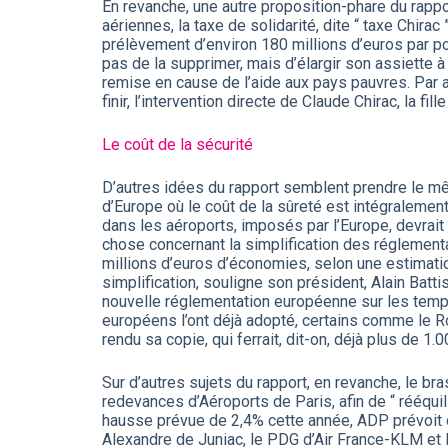
En revanche, une autre proposition-phare du rappo
aériennes, la taxe de solidarité, dite “ taxe Chira
prélèvement d’environ 180 millions d’euros par p
pas de la supprimer, mais d’élargir son assiette 
remise en cause de l’aide aux pays pauvres. Par ai
finir, l’intervention directe de Claude Chirac, la fi
Le coût de la sécurité
D’autres idées du rapport semblent prendre le mê
d’Europe où le coût de la sûreté est intégralement
dans les aéroports, imposés par l’Europe, devrait
chose concernant la simplification des réglementati
millions d’euros d’économies, selon une estimati
simplification, souligne son président, Alain Battis
nouvelle réglementation européenne sur les temps
européens l’ont déjà adopté, certains comme le Roy
rendu sa copie, qui ferrait, dit-on, déjà plus de 1.
Sur d’autres sujets du rapport, en revanche, le b
redevances d’Aéroports de Paris, afin de “ rééqui
hausse prévue de 2,4% cette année, ADP prévoit de
Alexandre de Juniac, le PDG d’Air France-KLM et Fr