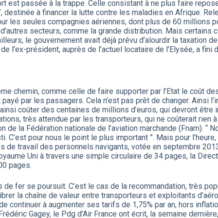
rt est passée à la trappe. Celle consistant à ne plus faire rep
c ”, destinée à financer la lutte contre les maladies en Afrique. 
our les seules compagnies aériennes, dont plus de 60 millions po
à d’autres secteurs, comme la grande distribution. Mais certains 
lleurs, le gouvernement avait déjà prévu d’alourdir la taxation de
lle de l’ex-président, auprès de l’actuel locataire de l’Elysée, a fin
me chemin, comme celle de faire supporter par l’Etat le coût de
 payé par les passagers. Cela n’est pas prêt de changer. Ainsi l’
 ainsi coûter des centaines de millions d’euros, qui devront êtr
ons, très attendue par les transporteurs, qui ne coûterait rien à 
on de la Fédération nationale de l’aviation marchande (Fnam). “
ti. C’est pour nous le point le plus important ”. Mais pour l’heure,
 de travail des personnels navigants, votée en septembre 2013, s
aume Uni à travers une simple circulaire de 34 pages, la Directio
000 pages.
ras de fer se poursuit. C’est le cas de la recommandation, très p
librer la chaîne de valeur entre transporteurs et exploitants d’a
 continuer à augmenter ses tarifs de 1,75% par an, hors inflatio
édéric Gagey, le Pdg d’Air France ont écrit, la semaine dernière,