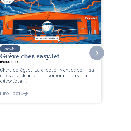
SNPNC
CER/CRPN : L’intersyndicale
PNC/Pilotes unie exige une
réponse législative
04/08/2026
|
CRPN
L’intersyndicale PNC/Pilotes unie exige une
réponse législative Courrier Intersyndical : Lire
notre courrier intersyndical...
Lire l'actu