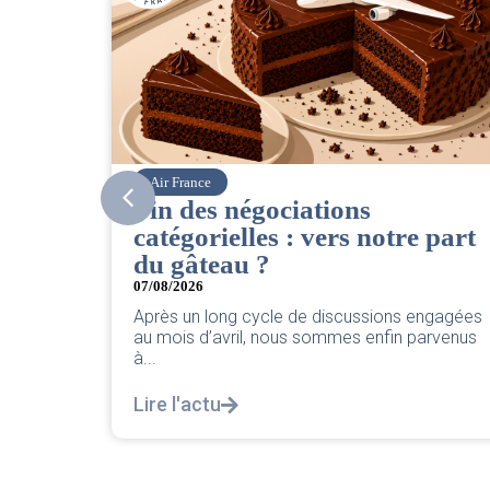
Corsair
ns
CSE. Juillet 2026
s notre part
06/08/2026
|
ACCÈS RESTREINT
Retrouvez le compte rendu du CSE de 
2026 par votre équipe SNPNC-FO Cors
ussions engagées
Lire l'actu
s enfin parvenus