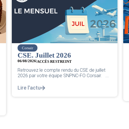
easyJet
Grève chez easyJet
05/08/2026
Chers collègues, La direction vient de sortir sa
juillet
classique pleurnicherie corporate. On va la
air. ...
décortiquer...
Lire l'actu