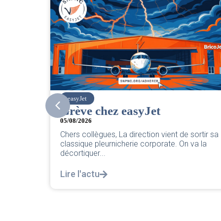
SNPNC
chez easyJet
CER/CRPN : 
PNC/Pilotes 
gues, La direction vient de sortir sa
réponse légis
leurnicherie corporate. On va la
...
04/08/2026
|
CRPN
L’intersyndicale PN
u
réponse législative 
notre courrier inters
Lire l'actu