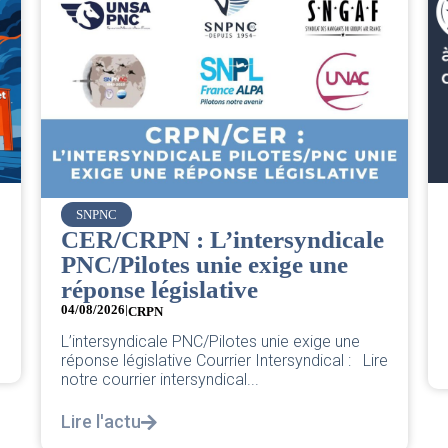
Vueling
Bienvenue à la nou
L’intersyndicale
Cheffe de Base PN
unie exige une
04/08/2026
lative
Pour une base plus forte et p
nouvelle Cheffe de Base PNC 
C/Pilotes unie exige une
Lire l'actu
Courrier Intersyndical : Lire
yndical...