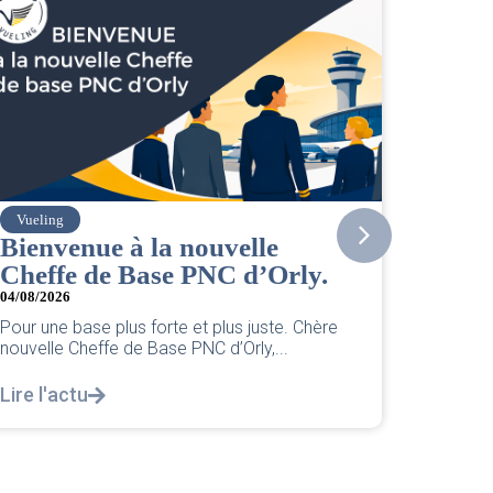
Amelia
velle
Actualité juillet 2026
C d’Orly.
03/08/2026
|
ACCÈS RESTREINT
Retrouvez notre synthèse de l'actual
Amélia pour juillet 2026. La lecture 
lus juste. Chère
de cet...
d’Orly,...
Lire l'actu