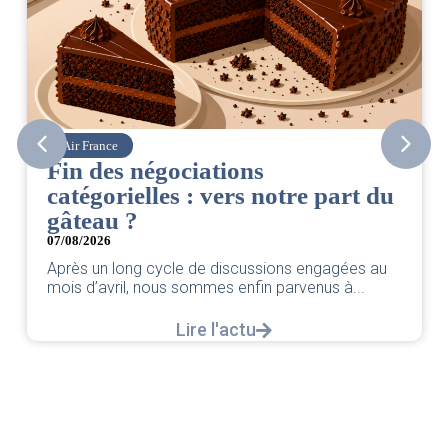
Corsair
égociations
CSE. Juillet
les : vers notre part du
06/08/2026
|
ACCÈS RES
Retrouvez le compte
par votre équipe SN
cycle de discussions engagées au
L
ous sommes enfin parvenus à...
Lire l'actu