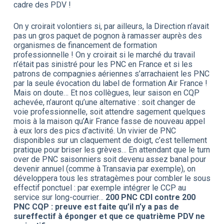
cadre des PDV !
On y croirait volontiers si, par ailleurs, la Direction n’avait
pas un gros paquet de pognon à ramasser auprès des
organismes de financement de formation
professionnelle ! On y croirait si le marché du travail
n’était pas sinistré pour les PNC en France et si les
patrons de compagnies aériennes s’arrachaient les PNC
par la seule évocation du label de formation Air France !
Mais on doute… Et nos collègues, leur saison en CQP
achevée, n’auront qu’une alternative : soit changer de
voie professionnelle, soit attendre sagement quelques
mois à la maison qu’Air France fasse de nouveau appel
à eux lors des pics d’activité. Un vivier de PNC
disponibles sur un claquement de doigt, c’est tellement
pratique pour briser les grèves… En attendant que le turn
over de PNC saisonniers soit devenu assez banal pour
devenir annuel (comme à Transavia par exemple), on
développera tous les stratagèmes pour combler le sous
effectif ponctuel : par exemple intégrer le CCP au
service sur long-courrier…
200 PNC CDI contre 200
PNC CQP : preuve est faite qu’il n’y a pas de
sureffectif à éponger et que ce quatrième PDV ne