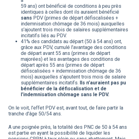
à
59 ans) ont bénéficié de conditions à peu près
identiques à celles dont ils auraient bénéficié
sans
PDV (primes de départ défiscalisées +
indemnisation chômage de 36 mois) auxquelles
s’ajoutent trois mois de salaires supplémentaires
incitatifs liés au PDV.
41% des candidats au départ (50 à 54 ans) ont,
grâce aux PDV, cumulé l’avantage des conditions
de départ avant 55 ans (primes de départ
majorées) et les avantages des conditions de
départ après 55 ans (primes de départ
défiscalisées + indemnisation chômage de 36
mois) auxquelles s’ajoutent trois mois de salaire
supplémentaires incitatifs.
Ils n’auraient pas pu
bénéficier de la défiscalisation et de
l’indemnisation chômage sans le PDV.
On le voit, l’effet PDV est, avant tout, de faire partir la
tranche d’âge 50/54 ans.
A une poignée près, la totalité des PNC de 50 à 54 ans
est partie en ayant la possibilité de liquider les
pensions CRPN à taux plein ou sans abattement. Mais