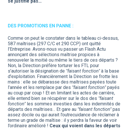
se justifie pas…
DES PROMOTIONS EN PANNE :
Comme on peut le constater dans le tableau ci-dessus,
587 maîtrises (297 C/C et 290 CCP) ont quitté
l’Entreprise. Avons-nous vu passer un Flash Actu
annonçant des sélections maîtrise propices à
renouveler la moitié ou même le tiers de ces départs ?
Non, la Direction préfère torturer les FTL pour
s’autoriser la désignation de
"faisant fonction"
à la base
d’exploitation. Financièrement la Direction se frotte les
mains : elle se débarasse des maîtrises payées toute
l’année et les remplace par des
"faisant fonction"
payés
au coup par coup ! Et en limitant les actes de carrière,
elle entend bien se récupérer sur le dos des
"faisant
fonction"
les sommes investies dans les indemnités de
départs des maîtrises… Et gare au
"faisant fonction"
pas
assez docile ou qui aurait l’outrecuidance de réclamer à
terme un grade de maîtise : il y perdra la faveur de voir
l’ordinaire amélioré !
Ceux qui voient dans les départs