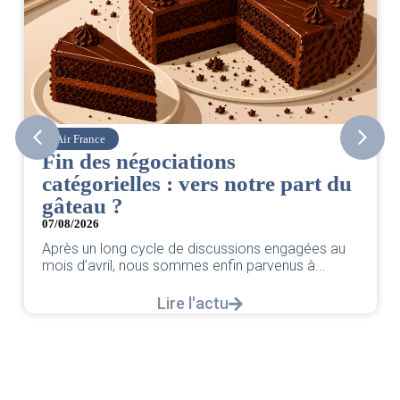
Air France
C
Fin des négociations
CS
catégorielles : vers notre part du
06/
gâteau ?
Ret
par
07/08/2026
Après un long cycle de discussions engagées au
mois d’avril, nous sommes enfin parvenus à...
Lire l'actu