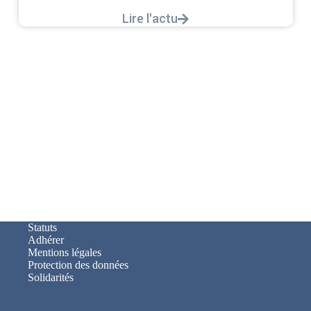
L’intersyndicale PNC/Pilotes unie exige une
réponse législative Courrier Intersyndical : Lire
notre courrier intersyndical...
Lire l'actu
Statuts
Adhérer
Mentions légales
Protection des données
Solidarités