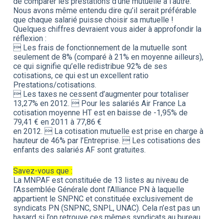
de comparer les prestations d’une mutuelle à l’autre.
Nous avons même entendu dire qu’il serait préférable
que chaque salarié puisse choisir sa mutuelle !
Quelques chiffres devraient vous aider à approfondir la
réflexion :
 Les frais de fonctionnement de la mutuelle sont
seulement de 8% (comparé à 21% en moyenne ailleurs),
ce qui signifie qu’elle redistribue 92% de ses
cotisations, ce qui est un excellent ratio
Prestations/cotisations.
 Les taxes ne cessent d’augmenter pour totaliser
13,27% en 2012.  Pour les salariés Air France La
cotisation moyenne HT est en baisse de -1,95% de
79,41 € en 2011 à 77,86 €
en 2012.  La cotisation mutuelle est prise en charge à
hauteur de 46% par l’Entreprise.  Les cotisations des
enfants des salariés AF sont gratuites.
Savez-vous que :
La MNPAF est constituée de 13 listes au niveau de
l’Assemblée Générale dont l’Alliance PN à laquelle
appartient le SNPNC et constituée exclusivement de
syndicats PN (SNPNC, SNPL, UNAC). Cela n’est pas un
hasard si l’on retrouve ces mêmes syndicats au bureau