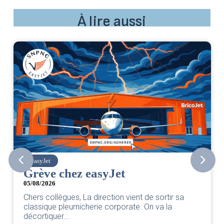
À lire aussi
SNPNC
CER/CRPN : L’intersyndicale
PNC/Pilotes unie exige une
a
réponse législative
04/08/2026
|
CRPN