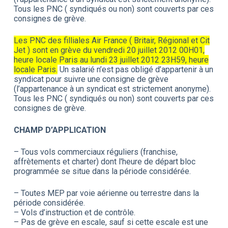
Tous les PNC ( syndiqués ou non) sont couverts par ces
consignes de grève.
Les PNC des filliales Air France ( Britair, Régional et Cit
Jet ) sont en grève du vendredi 20 juillet 2012 00H01,
heure locale Paris au lundi 23 juillet 2012 23H59, heure
locale Paris.
Un salarié n’est pas obligé d’appartenir à un
syndicat pour suivre une consigne de grève
(l’appartenance à un syndicat est strictement anonyme).
Tous les PNC ( syndiqués ou non) sont couverts par ces
consignes de grève.
CHAMP D’APPLICATION
– Tous vols commerciaux réguliers (franchise,
affrètements et charter) dont l'heure de départ bloc
programmée se situe dans la période considérée.
– Toutes MEP par voie aérienne ou terrestre dans la
période considérée.
– Vols d’instruction et de contrôle.
– Pas de grève en escale, sauf si cette escale est une