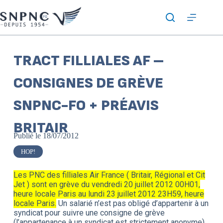
TRACT FILLIALES AF –
CONSIGNES DE GRÈVE
SNPNC-FO + PRÉAVIS
BRITAIR
Publié le
18/07/2012
HOP!
Les PNC des filliales Air France ( Britair, Régional et Cit
Jet ) sont en grève du vendredi 20 juillet 2012 00H01,
heure locale Paris au lundi 23 juillet 2012 23H59, heure
locale Paris.
Un salarié n’est pas obligé d’appartenir à un
syndicat pour suivre une consigne de grève
(l’appartenance à un syndicat est strictement anonyme).