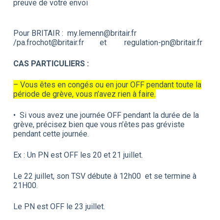
preuve de votre envoi
Pour BRITAIR : my.lemenn@britair.fr
/pa.frochot@britair.fr et regulation-pn@britair.fr
CAS PARTICULIERS :
– Vous êtes en congés ou en jour OFF pendant toute la
période de grève, vous n’avez rien à faire.
• Si vous avez une journée OFF pendant la durée de la
grève, précisez bien que vous n’êtes pas gréviste
pendant cette journée.
Ex : Un PN est OFF les 20 et 21 juillet.
Le 22 juillet, son TSV débute à 12h00 et se termine à
21H00.
Le PN est OFF le 23 juillet.