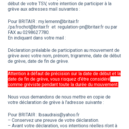
début de votre TSV, votre intention de participer à la
grève aux adresses mail suivantes :
Pour BRITAIR : my.lemenn@britair.fr
/pa.frochot@britair.fr et regulation-pn@britair.fr ou par
FAX au 0298627780.
En indiquant dans votre mail :
Déclaration préalable de participation au mouvement de
grève avec votre nom, prénom, trigramme, date de début
de grève, date de fin de grève.
Attention à défaut de précision sur la date de début et la
date de fin de grève, vous risquez d’être considéré
comme gréviste pendant toute la durée du mouvement.
Nous vous demandons de nous mettre en copie de
votre déclaration de grève à l’adresse suivante :
Pour BRITAIR : lbsaudrais@yahoo.fr
– Conservez une preuve de votre déclaration.
– Avant votre déclaration, vos intentions réelles n’ont à