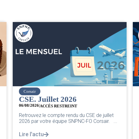
easyJet
Grève chez easyJet
05/08/2026
Chers collègues, La direction vient de sortir sa
classique pleurnicherie corporate. On va la
.
décortiquer...
Lire l'actu