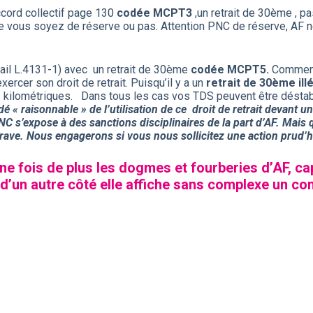
ccord collectif page 130
codée MCPT3
,un retrait de 30ème , p
que vous soyez de réserve ou pas. Attention PNC de réserve, AF
ail L.4131-1) avec un retrait de 30ème
codée MCPT5.
Comment 
rcer son droit de retrait. Puisqu’il y a un
retrait de 30ème illé
és kilométriques. Dans tous les cas vos TDS peuvent être désta
é « raisonnable » de l’utilisation de ce droit de retrait devant un
NC s’expose à des sanctions disciplinaires de la part d’AF. Mais
rave.
Nous engagerons si vous nous sollicitez une action prud’h
 fois de plus les dogmes et fourberies d’AF, cap
 d’un autre côté elle affiche sans complexe un c