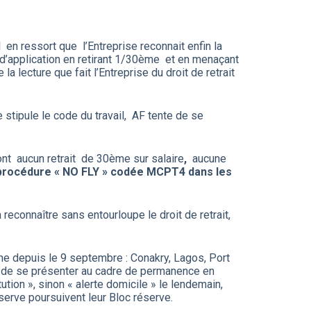
en ressort que l’Entreprise reconnait enfin la
mp d’application en retirant 1/30ème et en menaçant
lecture que fait l’Entreprise du droit de retrait
 stipule le code du travail, AF tente de se
ont aucun retrait de 30ème sur salaire
,
aucune
en procédure « NO FLY » codée MCPT4 dans les
reconnaître sans entourloupe le droit de retrait,
e depuis le 9 septembre : Conakry, Lagos, Port
r, de se présenter au cadre de permanence en
tion », sinon « alerte domicile » le lendemain,
éserve poursuivent leur Bloc réserve.