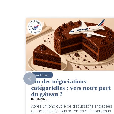
Corsair
CSE. Juillet 2026
e part
06/08/2026
|
ACCÈS RESTREINT
Retrouvez le compte rendu du CSE de juillet
2026 par votre équipe SNPNC-FO Corsair. ..
 engagées
Lire l'actu
 parvenus