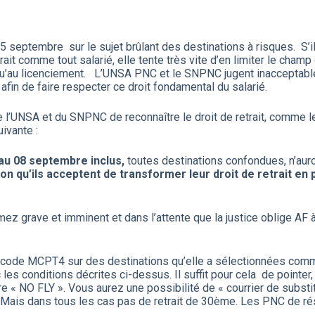
eptembre sur le sujet brûlant des destinations à risques. S’il 
rait comme tout salarié, elle tente très vite d’en limiter le cha
u’au licenciement. L’UNSA PNC et le SNPNC jugent inacceptable la 
afin de faire respecter ce droit fondamental du salarié.
e l’UNSA et du SNPNC de reconnaître le droit de retrait, comme le
uivante :
au 08 septembre inclus,
toutes destinations confondues, n’aur
ion qu’ils acceptent de transformer leur droit de retrait 
z grave et imminent et dans l’attente que la justice oblige AF à 
 code MCPT4 sur des destinations qu’elle a sélectionnées comm
les conditions décrites ci-dessus. Il suffit pour cela de pointe
e « NO FLY ». Vous aurez une possibilité de « courrier de substitu
 Mais dans tous les cas pas de retrait de 30ème. Les PNC de r