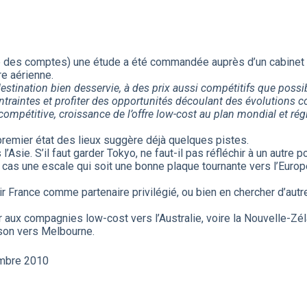
des comptes) une étude a été commandée auprès d’un cabinet in
re aérienne.
stination bien desservie, à des prix aussi compétitifs que possi
contraintes et profiter des opportunités découlant des évolutions 
ompétitive, croissance de l’offre low-cost au plan mondial et régi
premier état des lieux suggère déjà quelques pistes.
Asie. S’il faut garder Tokyo, ne faut-il pas réfléchir à un autre
cas une escale qui soit une bonne plaque tournante vers l’Europe,
ir France comme partenaire privilégié, ou bien en chercher d’autr
ir aux compagnies low-cost vers l’Australie, voire la Nouvelle-Zéla
ison vers Melbourne.
embre 2010