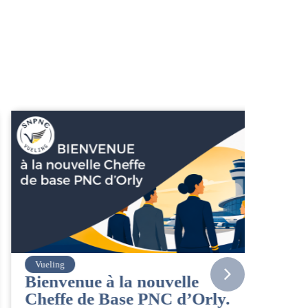
Vueling
Amelia
Bienvenue à la nouvelle
Actual
Cheffe de Base PNC d’Orly.
03/08/202