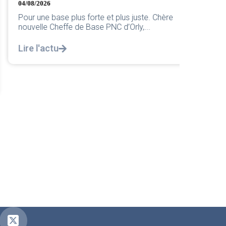
04/08/2026
Retrouve
Amélia p
Pour une base plus forte et plus juste. Chère
de cet...
nouvelle Cheffe de Base PNC d’Orly,...
Lire l'a
Lire l'actu