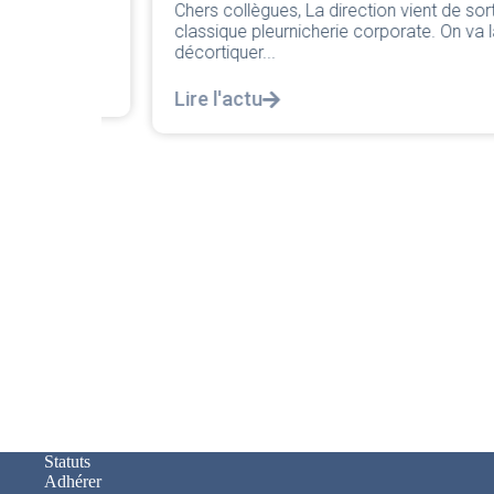
Chers collègues, La direction vient de sortir sa
uillet
classique pleurnicherie corporate. On va la
air. ...
décortiquer...
Lire l'actu
Statuts
Adhérer