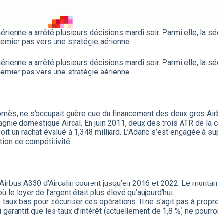
ienne a arrêté plusieurs décisions mardi soir. Parmi elle, la sé
emier pas vers une stratégie aérienne.
ienne a arrêté plusieurs décisions mardi soir. Parmi elle, la sé
emier pas vers une stratégie aérienne.
mès, ne s’occupait guère que du financement des deux gros Airbus 
pagnie domestique Aircal. En juin 2011, deux des trois ATR de la 
oit un rachat évalué à 1,348 milliard. L’Adanc s’est engagée à su
ion de compétitivité.
bus A330 d’Aircalin courent jusqu’en 2016 et 2022. Le montant res
le loyer de l’argent était plus élevé qu’aujourd’hui.
e taux bas pour sécuriser ces opérations. Il ne s’agit pas à prop
 garantit que les taux d’intérêt (actuellement de 1,8 %) ne pourr