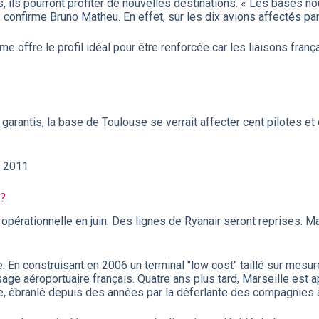
s, ils pourront profiter de nouvelles destinations. « Les bases 
» confirme Bruno Matheu. En effet, sur les dix avions affectés pa
me offre le profil idéal pour être renforcée car les liaisons fra
s garantis, la base de Toulouse se verrait affecter cent pilotes 
r 2011
 ?
pérationnelle en juin. Des lignes de Ryanair seront reprises. Mai
. En construisant en 2006 un terminal "low cost" taillé sur mesur
sage aéroportuaire français. Quatre ans plus tard, Marseille est a
ce, ébranlé depuis des années par la déferlante des compagnies 