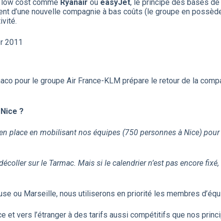
s low cost comme
Ryanair
ou
easyJet
, le principe des bases de 
nt d’une nouvelle compagnie à bas coûts (le groupe en possèd
vité.
er 2011
naco pour le groupe Air France-KLM prépare le retour de la comp
 Nice ?
en place en mobilisant nos équipes (750 personnes à Nice) pour 
décoller sur le Tarmac. Mais si le calendrier n’est pas encore fixé, on
se ou Marseille, nous utiliserons en priorité les membres d’équi
nce et vers l’étranger à des tarifs aussi compétitifs que nos prin