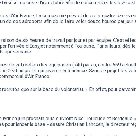
 base à Toulouse d'ici octobre afin de concurrencer les low cost
giques d'Air France. La compagnie prévoit de créer quatre bases e
un de ses aéroports afin de le faire voler douze heures par jour a
aison de six heures de travail par jour et par équipe. C'est effe
par l'arrivée d'Easyjet notamment à Toulouse. Par ailleurs, dès l
ls apr semaine.
res de vol réelles des équipages (740 par an, contre 569 actuell
 « C'est un projet qui inverse la tendance. Sans ce projet les vol
commercial d'Air France.
crutés que sur la base du volontariat. » En effet, pour parvenir 
ouvrir en juin prochain puis suivront Nice, Toulouse et Bordeaux. 
 pour lancer la base » assure Christian Lahccen, le directeur rég