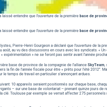
a laissé entendre que l’ouverture de la première
base de provin
a laissé entendre que l’ouverture de la première
base de provin
ystes, Pierre-Henri Gourgeon a déclaré que l’ouverture de la p
t ou août, au vu des discussions en cours avec les syndicats. « U
e « expérimentation » ne se feront pas sentir avant l’année procha
remière base de province de la compagnie de l’alliance
SkyTeam
,
s la fin de l’année fiscale pour être « prêts pour l’été 2012″. Ma
ur le temps de travail en particulier s’annonçant ardues.
suivant: 10 appareils seraient positionnés sur chaque base, chaq
vigants – sur une base de volontariat – prenant quinze jours de 
la clé. Toulouse par exemple se verrait affecter 275 personnels n