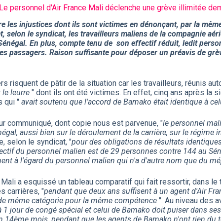
 Le personnel d'Air France Mali déclenche une grève illimitée de
e les injustices dont ils sont victimes en dénonçant, par la mêm
, selon le syndicat, les travailleurs maliens de la compagnie aé
négal. En plus, compte tenu de son effectif réduit, ledit personn
es passagers. Raison suffisante pour déposer un préavis de grève
ers risquent de pâtir de la situation car les travailleurs, réunis a
 le leurre
" dont ils ont été victimes. En effet, cinq ans après la 
s qui "
avait soutenu que l'accord de Bamako était identique à cel
 leur communiqué, dont copie nous est parvenue, "
le personnel mal
égal, aussi bien sur le déroulement de la carrière, sur le régime 
, selon le syndicat, "
pour des obligations de résultats identique
ectif du personnel malien est de 29 personnes contre 144 au Séné
ement à l'égard du personnel malien qui n'a d'autre nom que du mép
Mali a esquissé un tableau comparatif qui fait ressortir, dans le
 carrières, "
pendant que deux ans suffisent à un agent d'Air Fran
ien de même catégorie pour la même compétence
". Au niveau des a
it à 1 jour de congé spécial et celui de Bamako doit puiser dans 
'un 14ème mois, pendant que les agents de Bamako n'ont rien du 