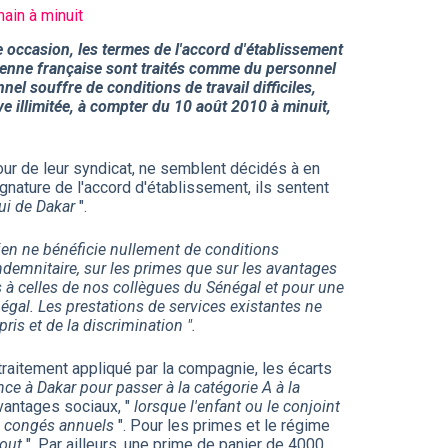
main à minuit
e occasion, les termes de l'accord d'établissement
rienne française sont traités comme du personnel
el souffre de conditions de travail difficiles,
 illimitée, à compter du 10 août 2010 à minuit,
utour de leur syndicat, ne semblent décidés à en
signature de l'accord d'établissement, ils sentent
ui de Dakar
".
ien ne bénéficie nullement de conditions
indemnitaire, sur les primes que sur les avantages
s à celles de nos collègues du Sénégal et pour une
gal. Les prestations de services existantes ne
ris et de la discrimination ".
 traitement appliqué par la compagnie, les écarts
ce à Dakar pour passer à la catégorie A à la
vantages sociaux, "
lorsque l'enfant ou le conjoint
ses congés annuels
". Pour les primes et le régime
tout
". Par ailleurs, une prime de panier de 4000