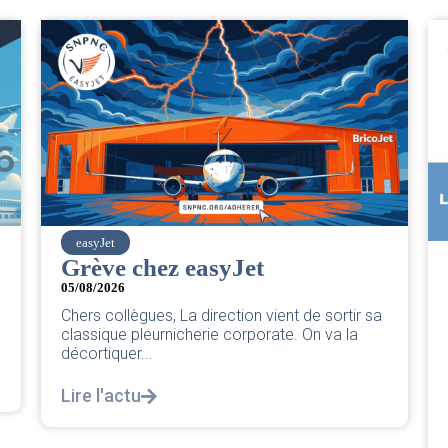
SNPNC
CER/CRPN : L’intersyndicale
PNC/Pilotes unie exige une
réponse législative
04/08/2026
|
CRPN
L’intersyndicale PNC/Pilotes unie exige une
réponse législative Courrier Intersyndical : Lire
notre courrier intersyndical...