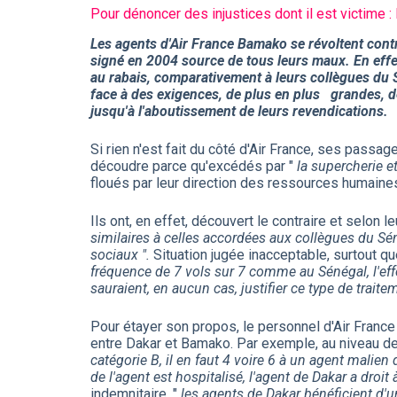
Pour dénoncer des injustices dont il est victime :
Les agents d'Air France Bamako se révoltent contr
signé en 2004 source de tous leurs maux. En effet
au rabais, comparativement à leurs collègues du Sé
face à des exigences, de plus en plus grandes, d
jusqu'à l'aboutissement de leurs revendications.
Si rien n'est fait du côté d'Air France, ses passag
découdre parce qu'excédés par "
la supercherie et
floués par leur direction des ressources humaine
Ils ont, en effet, découvert le contraire et selon
similaires à celles accordées aux collègues du Sén
sociaux ".
Situation jugée inacceptable, surtout que
fréquence de 7 vols sur 7 comme au Sénégal, l'eff
sauraient, en aucun cas, justifier ce type de trait
Pour étayer son propos, le personnel d'Air France 
entre Dakar et Bamako. Par exemple, au niveau des
catégorie B, il en faut 4 voire 6 à un agent mal
de l'agent est hospitalisé, l'agent de Dakar a dro
indemnitaire, "
les agents de Dakar bénéficient d