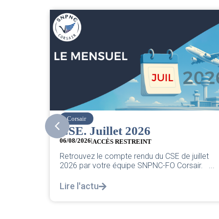
easyJet
Grève chez easyJet
05/08/2026
Chers collègues, La direction vient de sortir sa
uillet
classique pleurnicherie corporate. On va la
air. ...
décortiquer...
Lire l'actu