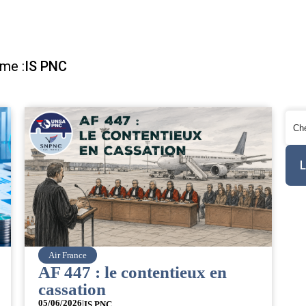
ème :
IS PNC
Air France
AF 447 : le contentieux en
cassation
05/06/2026
|
IS PNC