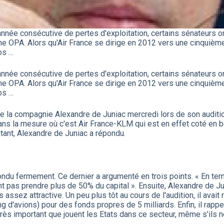
 année consécutive de pertes d'exploitation, certains sénateurs 
une OPA.
Alors qu'Air France se dirige en 2012 vers une cinquiè
os …
 année consécutive de pertes d'exploitation, certains sénateurs 
une OPA.
Alors qu'Air France se dirige en 2012 vers une cinquiè
os …
 la compagnie Alexandre de Juniac mercredi lors de son audition 
s la mesure où c'est Air France-KLM qui est en effet coté en bou
ant, Alexandre de Juniac a répondu.
ondu fermement. Ce dernier a argumenté en trois points. « En ter
 pas prendre plus de 50% du capital ». Ensuite, Alexandre de Junia
assez attractive. Un peu plus tôt au cours de l'audition, il avait 
g d'avions) pour des fonds propres de 5 milliards. Enfin, il rappe
très important que jouent les Etats dans ce secteur, même s'ils 