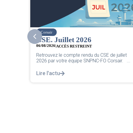
easyJet
Grève chez easyJet
05/08/2026
Chers collègues, La direction vient de sortir 
e juillet
classique pleurnicherie corporate. On va la
rsair. ...
décortiquer...
Lire l'actu