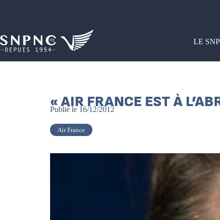
LE SN
« AIR FRANCE EST À L’AB
Publié le
16/12/2012
Air France