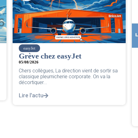
SNPNC
CER/CRPN : L’intersyndicale
PNC/Pilotes unie exige une
a
réponse législative
04/08/2026
|
CRPN
L’intersyndicale PNC/Pilotes unie exige une
réponse législative Courrier Intersyndical : Lire
notre courrier intersyndical...
Lire l'actu