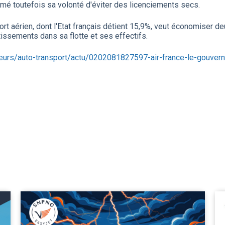
irmé toutefois sa volonté d'éviter des licenciements secs.
aérien, dont l'Etat français détient 15,9%, veut économiser deux 
stissements dans sa flotte et ses effectifs.
teurs/auto-transport/actu/0202081827597-air-france-le-gouve