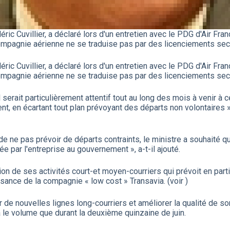
ic Cuvillier, a déclaré lors d'un entretien avec le PDG d'Air Fr
compagnie aérienne ne se traduise pas par des licenciements sec
ic Cuvillier, a déclaré lors d'un entretien avec le PDG d'Air Fr
compagnie aérienne ne se traduise pas par des licenciements sec
'il serait particulièrement attentif tout au long des mois à venir
, en écartant tout plan prévoyant des départs non volontaires 
 ne pas prévoir de départs contraints, le ministre a souhaité qu
ée par l'entreprise au gouvernement », a-t-il ajouté.
ion de ses activités court-et moyen-courriers qui prévoit en parti
ance de la compagnie « low cost » Transavia. (voir )
de nouvelles lignes long-courriers et améliorer la qualité de son
a le volume que durant la deuxième quinzaine de juin.