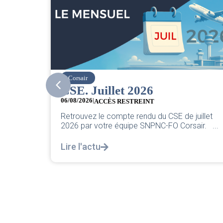
easyJet
Grève chez easyJet
05/08/2026
Chers collègues, La direction vient de sortir s
juillet
classique pleurnicherie corporate. On va la
sair. ...
décortiquer...
Lire l'actu