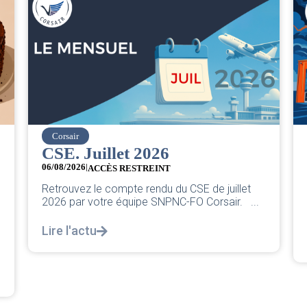
easyJet
Grève chez easyJet
05/08/2026
Chers collègues, La direction vient de sortir sa
llet
classique pleurnicherie corporate. On va la
. ...
décortiquer...
Lire l'actu