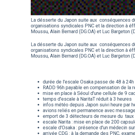
La désserte du Japon suite aux conséquences du 
organisations syndicales PNC et la direction à éff
Moussu, Alain Bernard (DG.OA) et Luc Bargeton 
La désserte du Japon suite aux conséquences du 
organisations syndicales PNC et la direction à éff
Moussu, Alain Bernard (DG.OA) et Luc Bargeton 
durée de l'escale Osaka passe de 48 à 24h
RADD 96h payable en compensation de la r
mise en place à Séoul d'une cellule de 9 cad
temps d'escale à NaritaT réduit à 3 heures
infos météo depuis Japon suivi heure par h
avions reliés en permanence avec message
emport de 3 détecteurs de mesure du taux de
escale Narita : mise en place de 200 capsu
escale d'Osaka : présence d'un médecin su
arrivée CDG : à la demande des PNC, examen