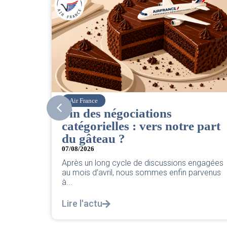
Corsair
CSE. Juillet 2026
notre part
06/08/2026
|
ACCÈS RESTREINT
Retrouvez le compte rendu du CSE de jui
2026 par votre équipe SNPNC-FO Corsair
sions engagées
Lire l'actu
nfin parvenus