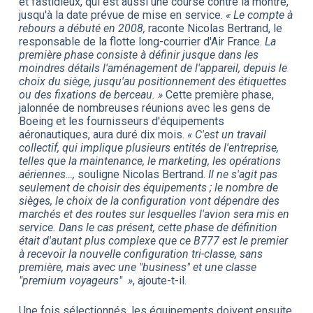
et fastidieux, qui est aussi une course contre la montre,
jusqu'à la date prévue de mise en service.
« Le compte à
rebours a débuté en 2008,
raconte Nicolas Bertrand, le
responsable de la flotte long-courrier d'Air France.
La
première phase consiste à définir jusque dans les
moindres détails l'aménagement de l'appareil, depuis le
choix du siège, jusqu'au positionnement des étiquettes
ou des fixations de berceau. »
Cette première phase,
jalonnée de nombreuses réunions avec les gens de
Boeing et les fournisseurs d'équipements
aéronautiques, aura duré dix mois.
« C'est un travail
collectif, qui implique plusieurs entités de l'entreprise,
telles que la maintenance, le marketing, les opérations
aériennes…,
souligne Nicolas Bertrand.
Il ne s'agit pas
seulement de choisir des équipements ; le nombre de
sièges, le choix de la configuration vont dépendre des
marchés et des routes sur lesquelles l'avion sera mis en
service. Dans le cas présent, cette phase de définition
était d'autant plus complexe que ce B777 est le premier
à recevoir la nouvelle configuration tri-classe, sans
première, mais avec une "business" et une classe
"premium voyageurs"
»
, ajoute-t-il.
Une fois sélectionnés, les équipements doivent ensuite