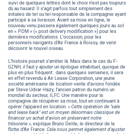
suivi de quelques lettres dont le choix n'est pas toujours
dû au hasard. Il s'agit parfois tout simplement des
initiales de tel ou tel responsable de la compagnie ayant
participé à sa livraison. Avant sa mise en ligne, le
nouveau venu passera également quelques jours au sol
en « PDM » (« post delivery modification ») pour les
dernières modifications. L'occasion, pour les
personnels navigants d'Air France à Roissy, de venir
découvrir le nouvel oiseau.
L'histoire pourrait s'arrêter là. Mais dans le cas du F-
GZNH, il faut y ajouter un épilogue inhabituel, quoique de
plus en plus fréquent : dans quelques semaines, il sera
en effet revendu à Air Lease Corporation, une jeune
société américaine de location-vente d'avions fondée
par Steve Udvar-Hazy, l'ancien patron du numéro un
mondial du secteur, ILFC. Une manière pour la
compagnie de récupérer sa mise, tout en continuant à
opérer l'appareil en location.
« Cette opération de "sale
and lease back" est un moyen désormais classique de
financer un achat d'avion en préservant notre
trésorerie »
, explique Bruno Delile, le directeur de la
flotte d'Air France.
Cela nous permet également d'ajuster