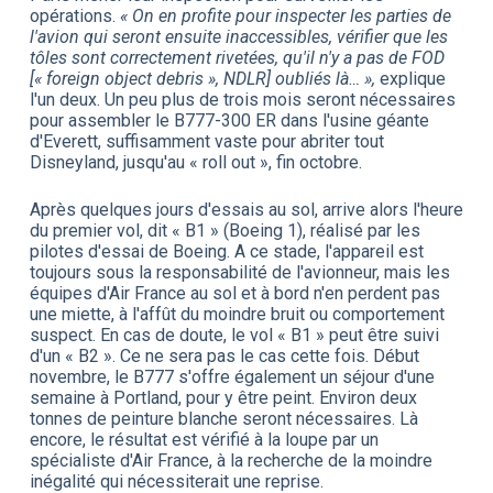
opérations.
« On en profite pour inspecter les parties de
l'avion qui seront ensuite inaccessibles, vérifier que les
tôles sont correctement rivetées, qu'il n'y a pas de FOD
[« foreign object debris », NDLR] oubliés là… »,
explique
l'un deux. Un peu plus de trois mois seront nécessaires
pour assembler le B777-300 ER dans l'usine géante
d'Everett, suffisamment vaste pour abriter tout
Disneyland, jusqu'au « roll out », fin octobre.
Après quelques jours d'essais au sol, arrive alors l'heure
du premier vol, dit « B1 » (Boeing 1), réalisé par les
pilotes d'essai de Boeing. A ce stade, l'appareil est
toujours sous la responsabilité de l'avionneur, mais les
équipes d'Air France au sol et à bord n'en perdent pas
une miette, à l'affût du moindre bruit ou comportement
suspect. En cas de doute, le vol « B1 » peut être suivi
d'un « B2 ». Ce ne sera pas le cas cette fois. Début
novembre, le B777 s'offre également un séjour d'une
semaine à Portland, pour y être peint. Environ deux
tonnes de peinture blanche seront nécessaires. Là
encore, le résultat est vérifié à la loupe par un
spécialiste d'Air France, à la recherche de la moindre
inégalité qui nécessiterait une reprise.