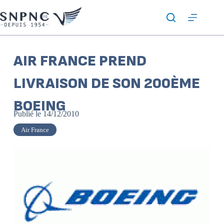
AIR FRANCE PREND
LIVRAISON DE SON 200ÈME
BOEING
Publié le
14/12/2010
Air France