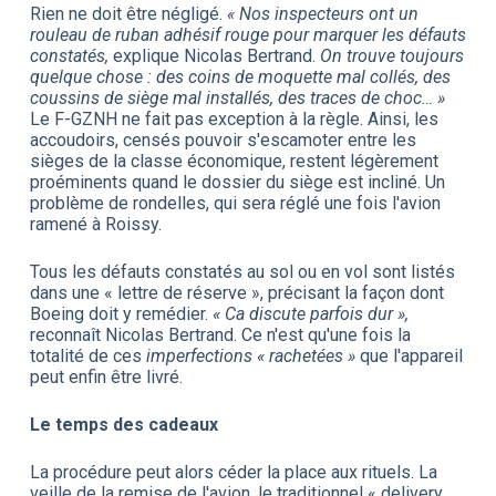
Rien ne doit être négligé.
« Nos inspecteurs ont un
rouleau de ruban adhésif rouge pour marquer les défauts
constatés,
explique Nicolas Bertrand.
On trouve toujours
quelque chose : des coins de moquette mal collés, des
coussins de siège mal installés, des traces de choc… »
Le F-GZNH ne fait pas exception à la règle. Ainsi, les
accoudoirs, censés pouvoir s'escamoter entre les
sièges de la classe économique, restent légèrement
proéminents quand le dossier du siège est incliné. Un
problème de rondelles, qui sera réglé une fois l'avion
ramené à Roissy.
Tous les défauts constatés au sol ou en vol sont listés
dans une « lettre de réserve », précisant la façon dont
Boeing doit y remédier.
« Ca discute parfois dur »,
reconnaît Nicolas Bertrand. Ce n'est qu'une fois la
totalité de ces
imperfections « rachetées »
que l'appareil
peut enfin être livré.
Le temps des cadeaux
La procédure peut alors céder la place aux rituels. La
veille de la remise de l'avion, le traditionnel « delivery