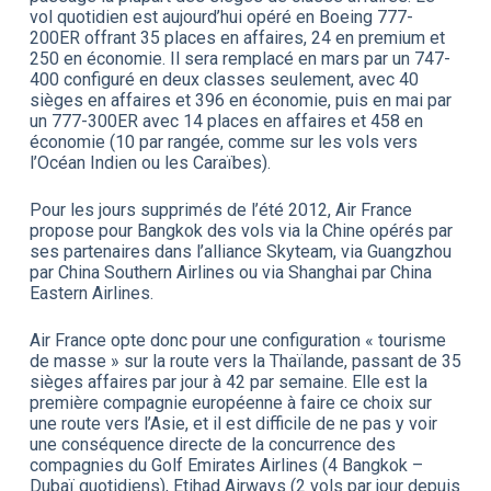
vol quotidien est aujourd’hui opéré en Boeing 777-
200ER offrant 35 places en affaires, 24 en premium et
250 en économie. Il sera remplacé en mars par un 747-
400 configuré en deux classes seulement, avec 40
sièges en affaires et 396 en économie, puis en mai par
un 777-300ER avec 14 places en affaires et 458 en
économie (10 par rangée, comme sur les vols vers
l’Océan Indien ou les Caraïbes).
Pour les jours supprimés de l’été 2012, Air France
propose pour Bangkok des vols via la Chine opérés par
ses partenaires dans l’alliance Skyteam, via Guangzhou
par China Southern Airlines ou via Shanghai par China
Eastern Airlines.
Air France opte donc pour une configuration « tourisme
de masse » sur la route vers la Thaïlande, passant de 35
sièges affaires par jour à 42 par semaine. Elle est la
première compagnie européenne à faire ce choix sur
une route vers l’Asie, et il est difficile de ne pas y voir
une conséquence directe de la concurrence des
compagnies du Golf Emirates Airlines (4 Bangkok –
Dubaï quotidiens), Etihad Airways (2 vols par jour depuis