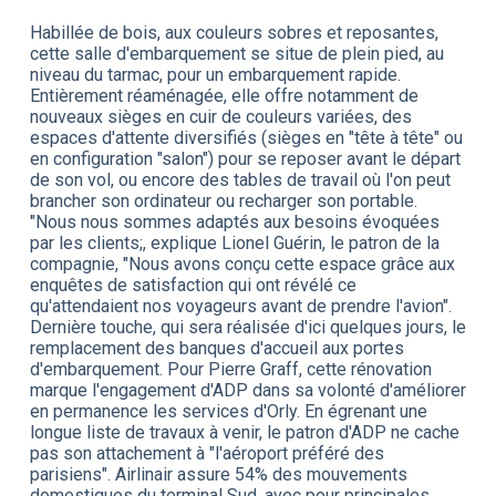
Habillée de bois, aux couleurs sobres et reposantes,
cette salle d'embarquement se situe de plein pied, au
niveau du tarmac, pour un embarquement rapide.
Entièrement réaménagée, elle offre notamment de
nouveaux sièges en cuir de couleurs variées, des
espaces d'attente diversifiés (sièges en "tête à tête" ou
en configuration "salon") pour se reposer avant le départ
de son vol, ou encore des tables de travail où l'on peut
brancher son ordinateur ou recharger son portable.
"Nous nous sommes adaptés aux besoins
évoquées
par les clients
;, explique Lionel Guérin, le patron de la
compagnie, "Nous avons conçu cette espace grâce aux
enquêtes de satisfaction qui ont révélé ce
qu'attendaient nos voyageurs avant de prendre l'avion".
Dernière touche, qui sera réalisée d'ici quelques jours, le
remplacement des banques d'accueil aux portes
d'embarquement. Pour Pierre Graff, cette rénovation
marque l'engagement d'ADP dans sa volonté d'améliorer
en permanence les services d'Orly. En égrenant une
longue liste de travaux à venir, le patron d'ADP ne cache
pas son attachement à "l'aéroport préféré des
parisiens".
Airlinair
assure 54% des mouvements
domestiques du terminal Sud, avec pour principales