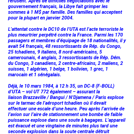
refusent. Après de difficiles négociations avec le
gouvernement français, la Libye fait grimper les
sommes à 1 M$ par famille. Des familles qui acceptent
pour la plupart en janvier 2004.
L’attentat contre le DC10 de l’UTA est l’acte terroriste le
plus meurtrier perpétré contre la France. Parmi les 170
passagers et membres d'équipage de 18 nationalités, il y
avait 54 français, 48 ressortissants de Rép. du Congo,
25 tchadiens, 9 italiens, 8 nord-américains, 5
camerounais, 4 anglais, 3 ressortissants de Rép. Dém.
du Congo, 3 canadiens, 2 centre-africains, 2 maliens, 2
suisses, 1 algérien, 1 belge, 1 bolivien, 1 grec, 1
marocain et 1 sénégalais.
Déjà, le 10 mars 1984, à 12 h 35, un DC-8 (F-BOLL)
d’UTA – vol UT 772 également – assurant la
liaison Brazzaville / Bangui / N’Djamena / Paris explose
sur le tarmac de l’aéroport tchadien où il devait
effectuer une escale d’une heure. Peu après l’arrivée de
l’avion sur l’aire de stationnement une bombe de faible
puissance explose dans une soute à bagages. L’appareil
est évacué et une vingtaine de minutes plus tard une
seconde explosion dans la soute centrale détruit