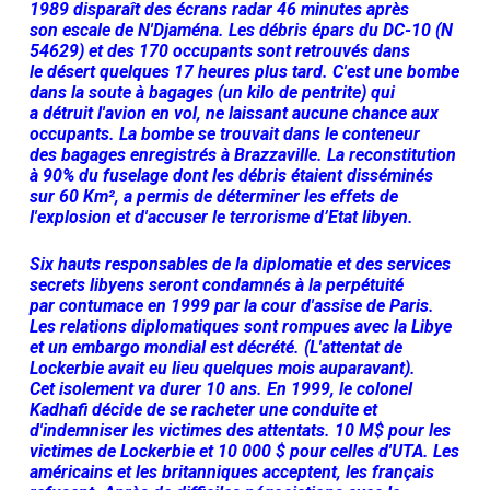
1989 disparaît des écrans radar 46 minutes après
son escale de N'Djaména. Les débris épars du DC-10 (N
54629) et des 170 occupants sont retrouvés dans
le désert quelques 17 heures plus tard. C'est une bombe
dans la soute à bagages (un kilo de pentrite) qui
a détruit l'avion en vol, ne laissant aucune chance aux
occupants. La bombe se trouvait dans le conteneur
des bagages enregistrés à Brazzaville. La reconstitution
à 90% du fuselage dont les débris étaient disséminés
sur 60 Km², a permis de déterminer les effets de
l'explosion et d'accuser le terrorisme d’Etat libyen.
Six hauts responsables de la diplomatie et des services
secrets libyens seront condamnés à la perpétuité
par contumace en 1999 par la cour d'assise de Paris.
Les relations diplomatiques sont rompues avec la Libye
et un embargo mondial est décrété. (L'attentat de
Lockerbie avait eu lieu quelques mois auparavant).
Cet isolement va durer 10 ans. En 1999, le colonel
Kadhafi décide de se racheter une conduite et
d'indemniser les victimes des attentats. 10 M$ pour les
victimes de Lockerbie et 10 000 $ pour celles d'UTA. Les
américains et les britanniques acceptent, les français