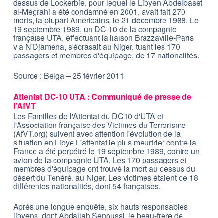
dessus de Lockerbie, pour lequel le Libyen Abdelbaset
al-Megrahi a été condamné en 2001, avait fait 270
morts, la plupart Américains, le 21 décembre 1988. Le
19 septembre 1989, un DC-10 de la compagnie
française UTA, effectuant la liaison Brazzaville-Paris
via N'Djamena, s'écrasait au Niger, tuant les 170
passagers et membres d'équipage, de 17 nationalités.
Source : Belga – 25 février 2011
Attentat DC-10 UTA : Communiqué de presse de
l'AfVT
Les Familles de l'Attentat du DC10 d'UTA et
l'Association française des Victimes du Terrorisme
(AfVT.org) suivent avec attention l'évolution de la
situation en Libye.L'attentat le plus meurtrier contre la
France a été perpétré le 19 septembre 1989, contre un
avion de la compagnie UTA. Les 170 passagers et
membres d'équipage ont trouvé la mort au dessus du
désert du Ténéré, au Niger. Les victimes étaient de 18
différentes nationalités, dont 54 françaises.
Après une longue enquête, six hauts responsables
libyens, dont Abdallah Senoussi, le beau-frère de