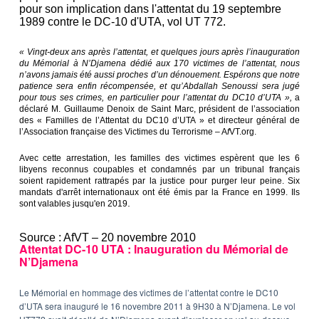
pour son implication dans l'attentat du 19 septembre
1989 contre le DC-10 d'UTA, vol UT 772.
« Vingt-deux ans après l’attentat, et quelques jours après l’inauguration
du Mémorial à N’Djamena dédié aux 170 victimes de l’attentat, nous
n’avons jamais été aussi proches d’un dénouement. Espérons que notre
patience sera enfin récompensée, et qu’Abdallah Senoussi sera jugé
pour tous ses crimes, en particulier pour l’attentat du DC10 d’UTA »,
a
déclaré M. Guillaume Denoix de Saint Marc, président de l’association
des « Familles de l’Attentat du DC10 d’UTA » et directeur général de
l’Association française des Victimes du Terrorisme – A
f
VT.org.
Avec cette arrestation, les familles des victimes espèrent que les 6
libyens reconnus coupables et condamnés par un tribunal français
soient rapidement rattrapés par la justice pour purger leur peine. Six
mandats d'arrêt internationaux ont été émis par la France en 1999. Ils
.
sont valables jusqu'en 2019
Source : AfVT – 20 novembre 2010
Attentat DC-10 UTA : Inauguration du Mémorial de
N’Djamena
Le Mémorial en hommage des victimes de l’attentat contre le DC10
d’UTA sera inauguré le 16 novembre 2011 à 9H30 à N’Djamena. Le vol