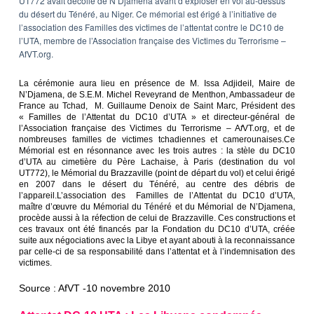
UT772 avait décollé de N’Djamena avant d’exploser en vol au-dessus
du désert du Ténéré, au Niger. Ce mémorial est érigé à l’initiative de
l’association des Familles des victimes de l’attentat contre le DC10 de
l’UTA, membre de l’Association française des Victimes du Terrorisme –
AfVT.org.
La cérémonie aura lieu en présence de M. Issa AdjideiI, Maire de
N’Djamena, de S.E.M. Michel Reveyrand de Menthon, Ambassadeur de
France au Tchad, M. Guillaume Denoix de Saint Marc, Président des
« Familles de l’Attentat du DC10 d’UTA » et directeur-général de
l’Association française des Victimes du Terrorisme – A
f
VT.org, et de
nombreuses familles de victimes tchadiennes et camerounaises.Ce
Mémorial est en résonnance avec les trois autres : la stèle du DC10
d’UTA au cimetière du Père Lachaise, à Paris (destination du vol
UT772), le Mémorial du Brazzaville (point de départ du vol) et celui érigé
en 2007 dans le désert du Ténéré, au centre des débris de
l’appareil.L’association des Familles de l’Attentat du DC10 d’UTA,
maître d’œuvre du Mémorial du Ténéré et du Mémorial de N’Djamena,
procède aussi à la réfection de celui de Brazzaville. Ces constructions et
ces travaux ont été financés par la Fondation du DC10 d’UTA, créée
suite aux négociations avec la Libye et ayant abouti à la reconnaissance
par celle-ci de sa responsabilité dans l’attentat et à l’indemnisation des
victimes.
Source : AfVT -10 novembre 2010