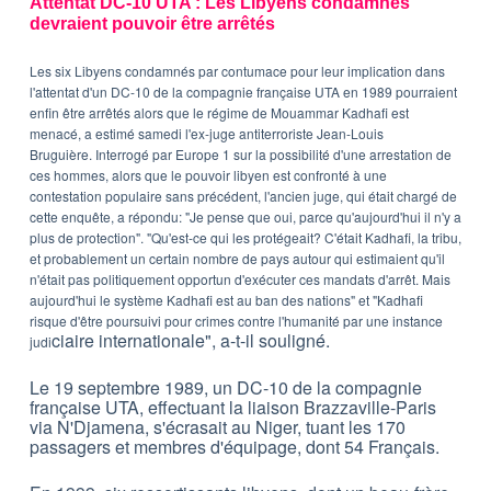
Attentat DC-10 UTA : Les Libyens condamnés
devraient pouvoir être arrêtés
Les six Libyens condamnés par contumace pour leur implication dans
l'attentat d'un DC-10 de la compagnie française UTA en 1989 pourraient
enfin être arrêtés alors que le régime de Mouammar Kadhafi est
menacé, a estimé samedi l'ex-juge antiterroriste Jean-Louis
Bruguière. Interrogé par Europe 1 sur la possibilité d'une arrestation de
ces hommes, alors que le pouvoir libyen est confronté à une
contestation populaire sans précédent, l'ancien juge, qui était chargé de
cette enquête, a répondu: "Je pense que oui, parce qu'aujourd'hui il n'y a
plus de protection". "Qu'est-ce qui les protégeait? C'était Kadhafi, la tribu,
et probablement un certain nombre de pays autour qui estimaient qu'il
n'était pas politiquement opportun d'exécuter ces mandats d'arrêt. Mais
aujourd'hui le système Kadhafi est au ban des nations" et "Kadhafi
risque d'être poursuivi pour crimes contre l'humanité par une instance
ciaire internationale", a-t-il souligné.
judi
Le 19 septembre 1989, un DC-10 de la compagnie
française UTA, effectuant la liaison Brazzaville-Paris
via N'Djamena, s'écrasait au Niger, tuant les 170
passagers et membres d'équipage, dont 54 Français.