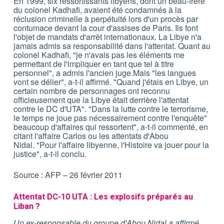
En 1999, six ressortissants libyens, dont un beau-frère
du colonel Kadhafi, avaient été condamnés à la
réclusion criminelle à perpétuité lors d'un procès par
contumace devant la cour d'assises de Paris. Ils font
l'objet de mandats d'arrêt internationaux. La Libye n'a
jamais admis sa responsabilité dans l'attentat. Quant au
colonel Kadhafi, "je n'avais pas les éléments me
permettant de l'impliquer en tant que tel à titre
personnel", a admis l'ancien juge.Mais "les langues
vont se délier", a-t-il affirmé. "Quand j'étais en Libye, un
certain nombre de personnages ont reconnu
officieusement que la Libye était derrière l'attentat
contre le DC d'UTA". "Dans la lutte contre le terrorisme,
le temps ne joue pas nécessairement contre l'enquête"
beaucoup d'affaires qui ressortent", a-t-il commenté, en
citant l'affaire Carlos ou les attentats d'Abou
Nidal. "Pour l'affaire libyenne, l'Histoire va jouer pour la
justice", a-t-il conclu.
Source : AFP – 26 février 2011
Attentat DC-10 UTA : Les explosifs préparés au
Liban ?
Un ex-responsable du groupe d'Abou Nidal a affirmé