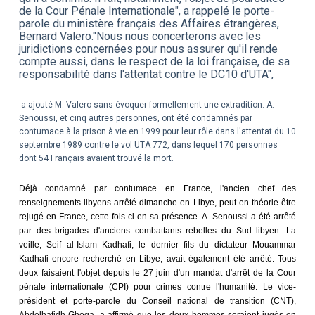
de la Cour Pénale Internationale", a rappelé le porte-
parole du ministère français des Affaires étrangères,
Bernard Valero."Nous nous concerterons avec les
juridictions concernées pour nous assurer qu'il rende
compte aussi, dans le respect de la loi française, de sa
responsabilité dans l'attentat contre le DC10 d'UTA",
a ajouté M. Valero sans évoquer formellement une extradition. A.
Senoussi, et cinq autres personnes, ont été condamnés par
contumace à la prison à vie en 1999 pour leur rôle dans l'attentat du 10
septembre 1989 contre le vol UTA 772, dans lequel 170 personnes
dont 54 Français avaient trouvé la mort.
Déjà condamné par contumace en France, l'ancien chef des
renseignements libyens arrêté dimanche en Libye, peut en théorie être
rejugé en France, cette fois-ci en sa présence. A. Senoussi a été arrêté
par des brigades d'anciens combattants rebelles du Sud libyen. La
veille, Seif al-Islam Kadhafi, le dernier fils du dictateur Mouammar
Kadhafi encore recherché en Libye, avait également été arrêté. Tous
deux faisaient l'objet depuis le 27 juin d'un mandat d'arrêt de la Cour
pénale internationale (CPI) pour crimes contre l'humanité. Le vice-
président et porte-parole du Conseil national de transition (CNT),
Abdelhafidh Ghoga, a affirmé que les deux hommes seraient jugés en