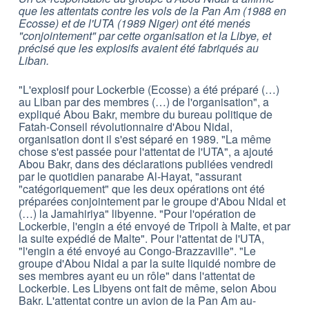
que les attentats contre les vols de la Pan Am (1988 en
Ecosse) et de l'UTA (1989 Niger) ont été menés
"conjointement" par cette organisation et la Libye, et
précisé que les explosifs avaient été fabriqués au
Liban.
"L'explosif pour Lockerbie (Ecosse) a été préparé (…)
au Liban par des membres (…) de l'organisation", a
expliqué Abou Bakr, membre du bureau politique de
Fatah-Conseil révolutionnaire d'Abou Nidal,
organisation dont il s'est séparé en 1989. "La même
chose s'est passée pour l'attentat de l'UTA", a ajouté
Abou Bakr, dans des déclarations publiées vendredi
par le quotidien panarabe Al-Hayat, "assurant
"catégoriquement" que les deux opérations ont été
préparées conjointement par le groupe d'Abou Nidal et
(…) la Jamahiriya" libyenne. "Pour l'opération de
Lockerbie, l'engin a été envoyé de Tripoli à Malte, et par
la suite expédié de Malte". Pour l'attentat de l'UTA,
"l'engin a été envoyé au Congo-Brazzaville". "Le
groupe d'Abou Nidal a par la suite liquidé nombre de
ses membres ayant eu un rôle" dans l'attentat de
Lockerbie. Les Libyens ont fait de même, selon Abou
Bakr. L'attentat contre un avion de la Pan Am au-