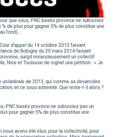
t pour que vous, PNC basés province ne subissiez
25 % de plus pour gagner 5% de plus constitue une
 au fond)…
 Cour d’appel du 14 octobre 2013 faisant
instance de Bobigny du 20 mars 2014 faisant
 province, surgit miraculeusement un collectif
e, Nice et Toulouse de signer une pétition : « Je
note unilatérale de 2013, qui comme sa devancière
cation, et ce sous astreinte. Que reste-t-il alors ?
vous, PNC basés province ne subissiez pas un
 plus pour gagner 5% de plus constitue une
i nous avons été élus, pour la collectivité, pour
place de la négociation collective. Mais également