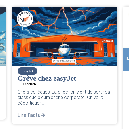
SNPNC
CER/CRPN : L’intersyndicale
PNC/Pilotes unie exige une
réponse législative
04/08/2026
|
CRPN
L’intersyndicale PNC/Pilotes unie exige une
réponse législative Courrier Intersyndical : Lire
notre courrier intersyndical...