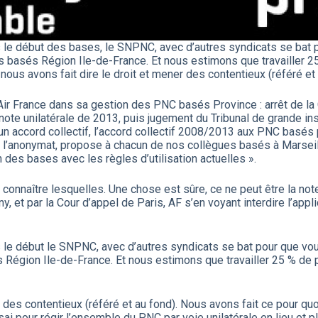
uis le début des bases, le SNPNC, avec d’autres syndicats se ba
es basés Région Ile-de-France. Et nous estimons que travailler 
nous avons fait dire le droit et mener des contentieux (référé et
 Air France dans sa gestion des PNC basés Province : arrêt de la
 note unilatérale de 2013, puis jugement du Tribunal de grande 
d’un accord collectif, l’accord collectif 2008/2013 aux PNC basés
si l’anonymat, propose à chacun de nos collègues basés à Marseill
 des bases avec les règles d’utilisation actuelles ».
rait connaître lesquelles. Une chose est sûre, ce ne peut être la 
, et par la Cour d’appel de Paris, AF s’en voyant interdire l’appli
uis le début le SNPNC, avec d’autres syndicats se bat pour que 
s Région Ile-de-France. Et nous estimons que travailler 25 % de
r des contentieux (référé et au fond). Nous avons fait ce pour quo
sai pour régir l’ensemble du PNC par voie unilatérale en lieu et 