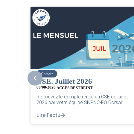
easyJet
Grève chez easyJet
05/08/2026
Chers collègues, La direction vient de sortir sa
juillet
classique pleurnicherie corporate. On va la
air. ...
décortiquer...
Lire l'actu