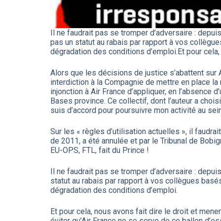
Il ne faudrait pas se tromper d’adversaire : dep
pas un statut au rabais par rapport à vos collègu
dégradation des conditions d’emploi.Et pour cela, 
Alors que les décisions de justice s’abattent sur
interdiction à la Compagnie de mettre en place la
injonction à Air France d’appliquer, en l’absence 
Bases province. Ce collectif, dont l’auteur a choi
suis d’accord pour poursuivre mon activité au sein
Sur les « règles d’utilisation actuelles », il faud
de 2011, a été annulée et par le Tribunal de Bobigny
EU-OPS, FTL, fait du Prince !
Il ne faudrait pas se tromper d’adversaire : dep
statut au rabais par rapport à vos collègues basé
dégradation des conditions d’emploi.
Et pour cela, nous avons fait dire le droit et mene
éviter qu’Air France ne se serve de ce ballon d’es