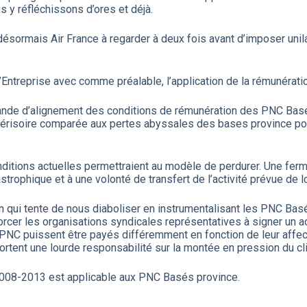
us y réfléchissons d’ores et déjà.
sormais Air France à regarder à deux fois avant d’imposer unila
treprise avec comme préalable, l’application de la rémunératio
nde d’alignement des conditions de rémunération des PNC Basés
 dérisoire comparée aux pertes abyssales des bases province p
nditions actuelles permettraient au modèle de perdurer. Une ferm
astrophique et à une volonté de transfert de l’activité prévue de 
qui tente de nous diaboliser en instrumentalisant les PNC Basés 
forcer les organisations syndicales représentatives à signer un
C puissent être payés différemment en fonction de leur affectat
tent une lourde responsabilité sur la montée en pression du cli
if 2008-2013 est applicable aux PNC Basés province.