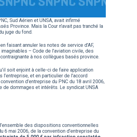
PNC, Sud Aérien et UNSA, avait infirmé
és Province. Mais la Cour n’avait pas tranché la
du juge du fond.
n faisant annuler les notes de service d’AF,
 imaginables – Code de l’aviation civile, des
 contraignante à nos collègues basés province.
 soit enjoint à celle-ci de faire application
entreprise, et en particulier de l’accord
 convention d’entreprise du PNC du 18 avril 2006,
itre de dommages et intérêts. Le syndicat UNSA
e l’ensemble des dispositions conventionnelles
u 6 mai 2006, de la convention d’entreprise du
streinte de 5.000 € par infraction constatée