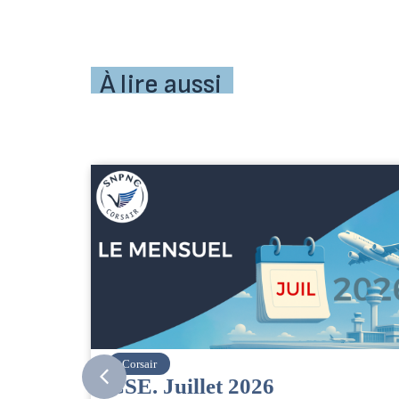
À lire aussi
easyJet
Grève chez easyJet