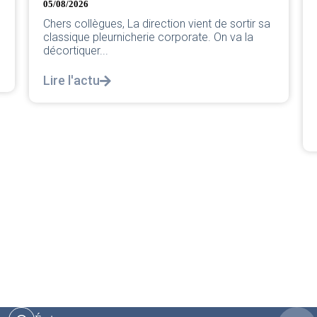
CER/CRPN : L’intersyndicale
PNC/Pilotes unie exige une
réponse législative
04/08/2026
|
CRPN
L’intersyndicale PNC/Pilotes unie exige une
réponse législative Courrier Intersyndical : Lire
notre courrier intersyndical...
Lire l'actu