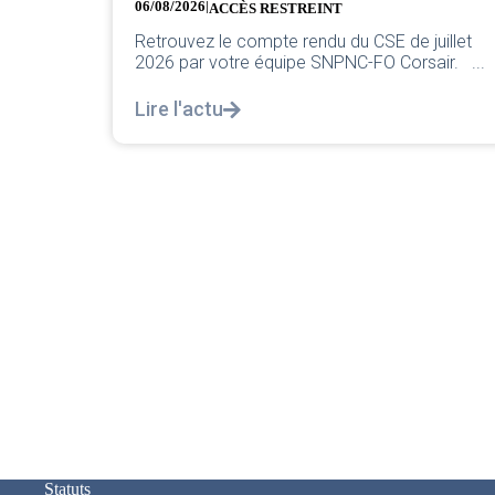
05/08/2026
Chers collègues, La direction vient de sortir sa
uillet
classique pleurnicherie corporate. On va la
air. ...
décortiquer...
Lire l'actu
Statuts