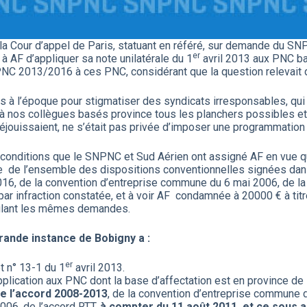
la Cour d’appel de Paris, statuant en référé, sur demande du SN
er
 à AF d’appliquer sa note unilatérale du 1
avril 2013 aux PNC bas
u PNC 2013/2016 à ces PNC, considérant que la question relevait 
 à l’époque pour stigmatiser des syndicats irresponsables, qui e
r à nos collègues basés province tous les planchers possibles et
jouissaient, ne s’était pas privée d’imposer une programmation
 conditions que le SNPNC et Sud Aérien ont assigné AF en vue qu’il
de l’ensemble des dispositions conventionnelles signées dans l’
016, de la convention d’entreprise commune du 6 mai 2006, de la
 par infraction constatée, et à voir AF condamnée à 20000 € à t
rmulant les mêmes demandes.
ande instance de Bobigny a :
er
t n° 13-1 du 1
avril 2013.
application aux PNC dont la base d’affectation est en province d
e l’accord 2008-2013
, de la convention d’entreprise commune d
006, de l’accord RTT,
à compter du 11 août 2011, et ce sous a