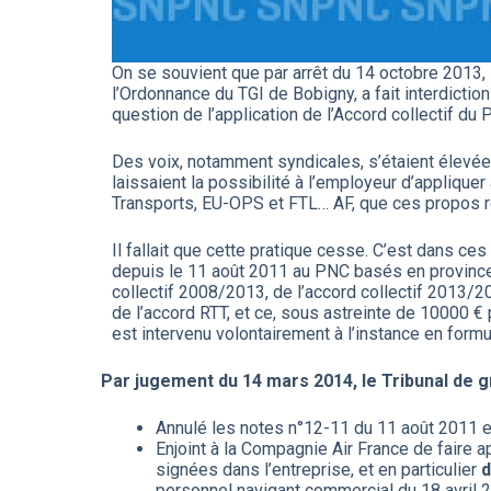
On se souvient que par arrêt du 14 octobre 2013, 
l’Ordonnance du TGI de Bobigny, a fait interdiction
question de l’application de l’Accord collectif d
Des voix, notamment syndicales, s’étaient élevées
laissaient la possibilité à l’employeur d’applique
Transports, EU-OPS et FTL… AF, que ces propos ré
Il fallait que cette pratique cesse. C’est dans ces
depuis le 11 août 2011 au PNC basés en province 
collectif 2008/2013, de l’accord collectif 2013/2
de l’accord RTT, et ce, sous astreinte de 10000 €
est intervenu volontairement à l’instance en fo
Par jugement du 14 mars 2014, le Tribunal de gr
Annulé les notes n°12-11 du 11 août 2011 e
Enjoint à la Compagnie Air France de faire 
signées dans l’entreprise, et en particulier
d
personnel navigant commercial du 18 avril 2