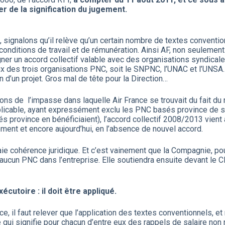
r de la signification du jugement.
 signalons qu’il relève qu’un certain nombre de textes conventi
nditions de travail et de rémunération. Ainsi AF, non seulement 
signer un accord collectif valable avec des organisations syndic
x des trois organisations PNC, soit le SNPNC, l’UNAC et l’UNSA. 
n d’un projet. Gros mal de tête pour la Direction…
lusions de l’impasse dans laquelle Air France se trouvait du fai
plicable, ayant expressément exclu les PNC basés province de s
 province en bénéficiaient), l’accord collectif 2008/2013 vient à
ent et encore aujourd’hui, en l’absence de nouvel accord.
vraie cohérence juridique. Et c’est vainement que la Compagnie,
 aucun PNC dans l’entreprise. Elle soutiendra ensuite devant le C
cutoire : il doit être appliqué.
, il faut relever que l’application des textes conventionnels, et
 qui signifie pour chacun d’entre eux des rappels de salaire non 