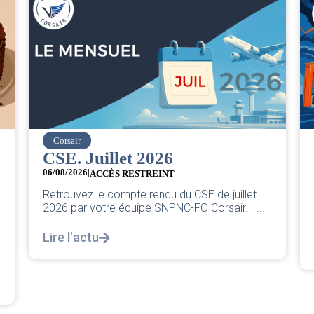
easyJet
Grève chez easyJet
05/08/2026
Chers collègues, La direction vient de sortir sa
classique pleurnicherie corporate. On va la
décortiquer...
Lire l'actu