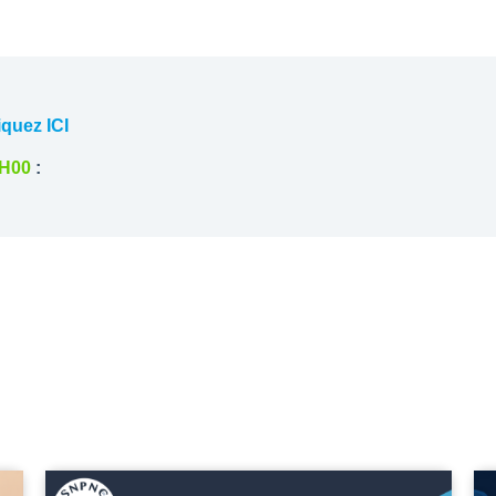
iquez ICI
7H00
 :