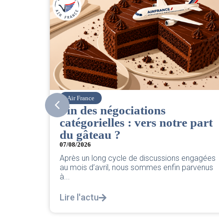
Corsair
CSE. Juillet 2026
 part
06/08/2026
|
ACCÈS RESTREINT
Retrouvez le compte rendu du CSE de juillet
2026 par votre équipe SNPNC-FO Corsair. ...
engagées
Lire l'actu
arvenus