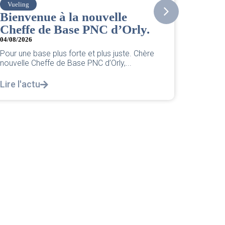
Vueling
Amelia
Bienvenue à la nouvelle
Actual
Cheffe de Base PNC d’Orly.
03/08/202
04/08/2026
Retrouve
Amélia p
Pour une base plus forte et plus juste. Chère
de cet...
nouvelle Cheffe de Base PNC d’Orly,...
Lire l'a
Lire l'actu