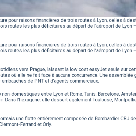
ure pour raisons financières de trois routes à Lyon, celles à d
 trois routes les plus déficitaires au départ de l’aéroport de Lyon 
ure pour raisons financières de trois routes à Lyon, celles à d
 trois routes les plus déficitaires au départ de l’aéroport de Lyon 
quotidiens vers Prague, laissant la low cost easyJet seule sur ce
utes où elle ne fait face à aucune concurrence. Une assemblée 
 des embauches de PNT et d’agents commerciaux.
ns non-domestiques entre Lyon et Rome, Tunis, Barcelone, Amste
ir. Dans l’hexagone, elle dessert également Toulouse, Montpellie
ésormais une flotte entièrement composée de Bombardier CRJ de 
Clermont-Ferrand et Orly.