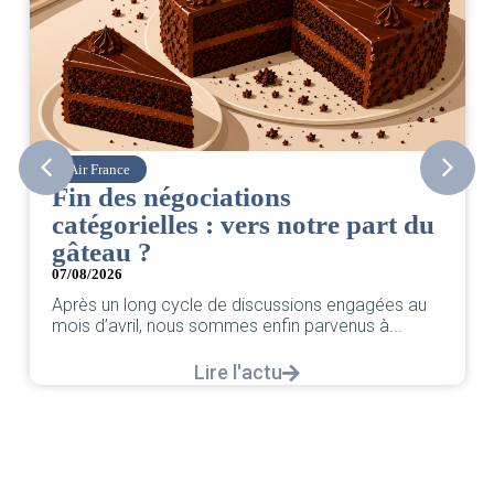
Air France
Corsai
in des négociations
CSE.
atégorielles : vers notre part du
06/08/2
âteau ?
Retrou
par vo
/08/2026
rès un long cycle de discussions engagées au
is d’avril, nous sommes enfin parvenus à...
Lire l'actu