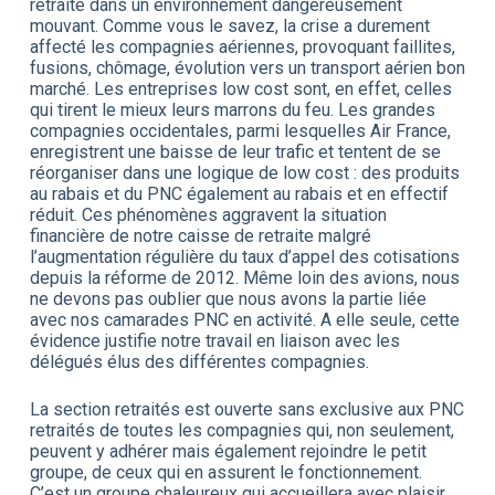
retraite dans un environnement dangereusement
mouvant. Comme vous le savez, la crise a durement
affecté les compagnies aériennes, provoquant faillites,
fusions, chômage, évolution vers un transport aérien bon
marché. Les entreprises low cost sont, en effet, celles
qui tirent le mieux leurs marrons du feu. Les grandes
compagnies occidentales, parmi lesquelles Air France,
enregistrent une baisse de leur trafic et tentent de se
réorganiser dans une logique de low cost : des produits
au rabais et du PNC également au rabais et en effectif
réduit. Ces phénomènes aggravent la situation
financière de notre caisse de retraite malgré
l’augmentation régulière du taux d’appel des cotisations
depuis la réforme de 2012. Même loin des avions, nous
ne devons pas oublier que nous avons la partie liée
avec nos camarades PNC en activité. A elle seule, cette
évidence justifie notre travail en liaison avec les
délégués élus des différentes compagnies.
La section retraités est ouverte sans exclusive aux PNC
retraités de toutes les compagnies qui, non seulement,
peuvent y adhérer mais également rejoindre le petit
groupe, de ceux qui en assurent le fonctionnement.
C’est un groupe chaleureux qui accueillera avec plaisir