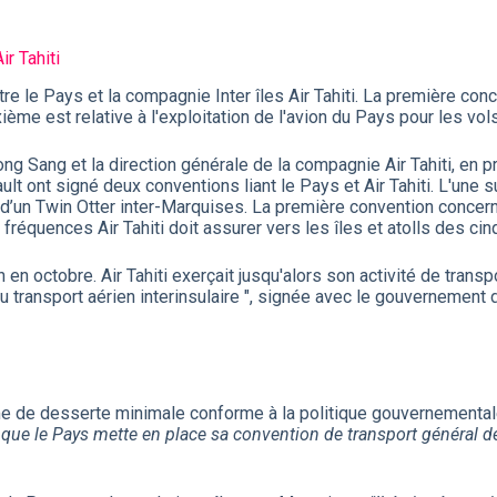
r Tahiti
e le Pays et la compagnie Inter îles Air Tahiti. La première con
ème est relative à l'exploitation de l'avion du Pays pour les vol
ong Sang et la direction générale de la compagnie Air Tahiti, e
ault ont signé deux conventions liant le Pays et Air Tahiti. L'un
ion d’un Twin Otter inter-Marquises. La première convention concer
 fréquences Air Tahiti doit assurer vers les îles et atolls des cin
 en octobre. Air Tahiti exerçait jusqu'alors son activité de trans
transport aérien interinsulaire ", signée avec le gouvernement 
mme de desserte minimale conforme à la politique gouvernementa
que le Pays mette en place sa convention de transport général de 