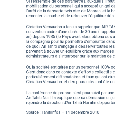
Si l'ensemble de ces paramètres, auxquels il faut 
mobilisation du personnel, qui a accepté un gel de
l'arrêt de la desserte twin oter de Moorea, et la
remonter la courbe et de retrouver l'équilibre dès
Christian Vernaudon a tenu a rappeler que AIR TAH
convention cadre d'une durée de 30 ans ( rappelon
an) depuis 1985 (le Pays avait alors obtenu ses a
la compagnie pour lui permettre d'emprunter dans 
de quoi, Air Tahiti s'engage à desservir toutes l
parvenait à trouver un équilibre grâce aux marges 
administrateurs à s'interroger sur le maintien de
Or, la société est gérée par un personnel 100% po
C'est donc dans ce contexte d'efforts collectifs c
particulièrement diffamatoires et faux qui ont c
Christian Vernaudon, et des poursuites ont été ent
La conférence de presse s'est poursuivit par une 
Air Tahiti Nui. Il a expliqué que sa démission en 
rejoindre la direction d'Air Tahiti Nui afin d'appo
Source : TahitiInfos – 14 décembre 2010