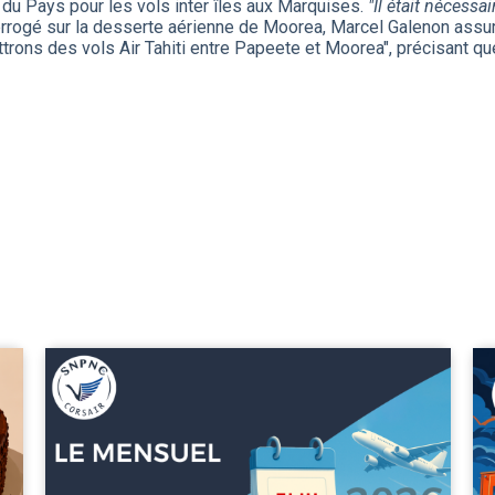
du Pays pour les vols inter îles aux Marquises.
"Il était nécessai
terrogé sur la desserte aérienne de Moorea, Marcel Galenon assur
trons des vols Air Tahiti entre Papeete et Moorea", précisant qu