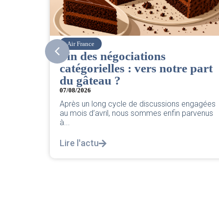
Corsair
CSE. Juillet 2026
 part
06/08/2026
|
ACCÈS RESTREINT
Retrouvez le compte rendu du CSE de juillet
2026 par votre équipe SNPNC-FO Corsair. ...
engagées
Lire l'actu
arvenus