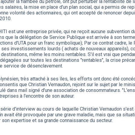
ajouter la flambée du pétrole, ont put perturber la rentabilité d
s salaires, la mise en place d'un plan social, qui a permis de rep
 bonne volonté des actionnaires, qui ont accepté de renoncer dep
 2010.
ITI est une entreprise privée, qui ne reçoit aucune subvention d
s que la délégation de Service Publique est arrivée à son terme 
ctions d'UTA pour un franc symbolique); Par ce contrat cadre, le
ses investissements lourds ( achats de nouveaux appareils), cons
es destinations, même les moins rentables. S'il est vrai que pe
dégagées sur toutes les destinations "rentables", la crise précar
 ce service de désenclavement.
lynésien, très attaché à ses îles, les efforts ont donc été conc
onsentis que Christian Vernaudon, rejoint sur le sujet par le mini
irculé dans mail signé d'une association de consommateurs. "L'e
reprises à l'encontre de son auteur.
série d'interview au cours de laquelle Christian Vernaudon s'est
juin avait été provoquée par une grave maladie, mais que sa situat
rter son expertise et sa grande connaissance du secteur.