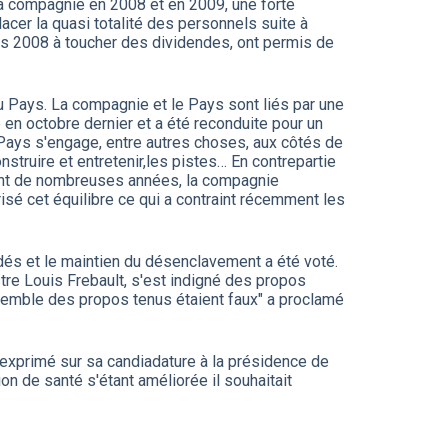
e la compagnie en 2008 et en 2009, une forte
lacer la quasi totalité des personnels suite à
uis 2008 à toucher des dividendes, ont permis de
u Pays. La compagnie et le Pays sont liés par une
en octobre dernier et a été reconduite pour un
 Pays s'engage, entre autres choses, aux côtés de
truire et entretenir,les pistes… En contrepartie
ndant de nombreuses années, la compagnie
isé cet équilibre ce qui a contraint récemment les
édés et le maintien du désenclavement a été voté.
stre Louis Frebault, s'est indigné des propos
nsemble des propos tenus étaient faux" a proclamé
 exprimé sur sa candiadature à la présidence de
ion de santé s'étant améliorée il souhaitait