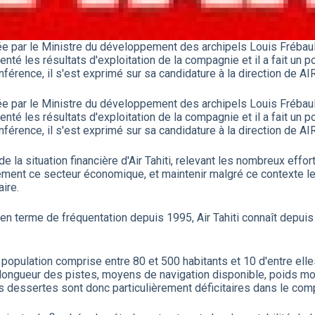
e par le Ministre du développement des archipels Louis Frébaul
té les résultats d'exploitation de la compagnie et il a fait un po
rence, il s'est exprimé sur sa candidature à la direction de AI
e par le Ministre du développement des archipels Louis Frébaul
té les résultats d'exploitation de la compagnie et il a fait un po
rence, il s'est exprimé sur sa candidature à la direction de AI
e la situation financière d'Air Tahiti, relevant les nombreux effo
rcément ce secteur économique, et maintenir malgré ce contexte 
ire.
en terme de fréquentation depuis 1995, Air Tahiti connaît depui
population comprise entre 80 et 500 habitants et 10 d'entre ell
t longueur des pistes, moyens de navigation disponible, poids 
Ces dessertes sont donc particulièrement déficitaires dans le com