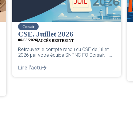
easyJet
Grève chez easyJet
05/08/2026
Chers collègues, La direction vient de sortir sa
classique pleurnicherie corporate. On va la
décortiquer...
Lire l'actu