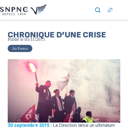
CHRONIQUE D’UNE CRISE
Publié le
05/11/2015
Air France
30 septembre 2015
:
La Direction lance un ultimatum