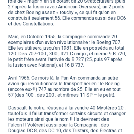
rôle de « major » en se dotant de 20 Stratocruisers (puis
27 après la fusion avec Américan Overseas), un 2 ponts
de chez Boeing assez « touchy », ce qui fit qu'on en
construisit seulement 56. Elle commanda aussi des DC6
et des Constellations.
Mais, en Octobre 1955, la Compagnie commande 20
exemplaires d'un avion révolutionnaire : le Boeing 707.
Elle les utilisera jusqu'en 1981. Elle en posséda au total
120. Des 707-100 ; 300 ; 321 C cargo ; et même 9 B 720,
le petit frère avant l'arrivée du B 727 (25, puis 97 après
la fusion avec National), et 16 B 737.
Avril 1966. Ce mois là, la Pan Am commanda un autre
avion qui révolutionnera le transport aérien : le Boeing
(encore eux!!) 747 au nombre de 25. Elle en eu en tout
57 (des 100 ; des 200 ; et mêmes 11 SP – le petit).
Dassault, le notre, réussira à lui vendre 40 Mystères 20 ;
toutefois il fallut transformer certains circuits et changer
les moteurs ainsi que le nom !! Ils devinrent des
Falcon !! Volèrent aussi pour la Compagnie : des
Douglas DC 8, des DC 10, des Tristars, des Électras et