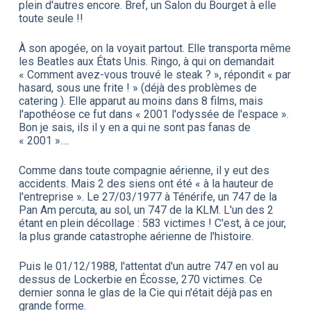
plein d'autres encore. Bref, un Salon du Bourget à elle
toute seule !!
À son apogée, on la voyait partout. Elle transporta même
les Beatles aux États Unis. Ringo, à qui on demandait
« Comment avez-vous trouvé le steak ? », répondit « par
hasard, sous une frite ! » (déjà des problèmes de
catering ). Elle apparut au moins dans 8 films, mais
l'apothéose ce fut dans « 2001 l'odyssée de l'espace ».
Bon je sais, ils il y en a qui ne sont pas fanas de
« 2001 »….
Comme dans toute compagnie aérienne, il y eut des
accidents. Mais 2 des siens ont été « à la hauteur de
l'entreprise ». Le 27/03/1977 à Ténérife, un 747 de la
Pan Am percuta, au sol, un 747 de la KLM. L'un des 2
étant en plein décollage : 583 victimes ! C'est, à ce jour,
la plus grande catastrophe aérienne de l'histoire.
Puis le 01/12/1988, l'attentat d'un autre 747 en vol au
dessus de Lockerbie en Écosse, 270 victimes. Ce
dernier sonna le glas de la Cie qui n'était déjà pas en
grande forme.