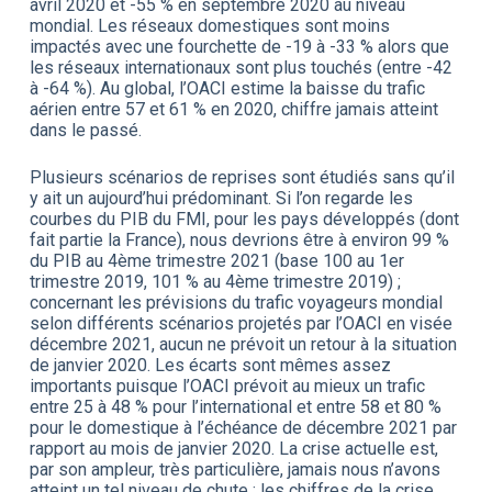
avril 2020 et -55 % en septembre 2020 au niveau
mondial. Les réseaux domestiques sont moins
impactés avec une fourchette de -19 à -33 % alors que
les réseaux internationaux sont plus touchés (entre -42
à -64 %). Au global, l’OACI estime la baisse du trafic
aérien entre 57 et 61 % en 2020, chiffre jamais atteint
dans le passé.
Plusieurs scénarios de reprises sont étudiés sans qu’il
y ait un aujourd’hui prédominant. Si l’on regarde les
courbes du PIB du FMI, pour les pays développés (dont
fait partie la France), nous devrions être à environ 99 %
du PIB au 4ème trimestre 2021 (base 100 au 1er
trimestre 2019, 101 % au 4ème trimestre 2019) ;
concernant les prévisions du trafic voyageurs mondial
selon différents scénarios projetés par l’OACI en visée
décembre 2021, aucun ne prévoit un retour à la situation
de janvier 2020. Les écarts sont mêmes assez
importants puisque l’OACI prévoit au mieux un trafic
entre 25 à 48 % pour l’international et entre 58 et 80 %
pour le domestique à l’échéance de décembre 2021 par
rapport au mois de janvier 2020. La crise actuelle est,
par son ampleur, très particulière, jamais nous n’avons
atteint un tel niveau de chute ; les chiffres de la crise