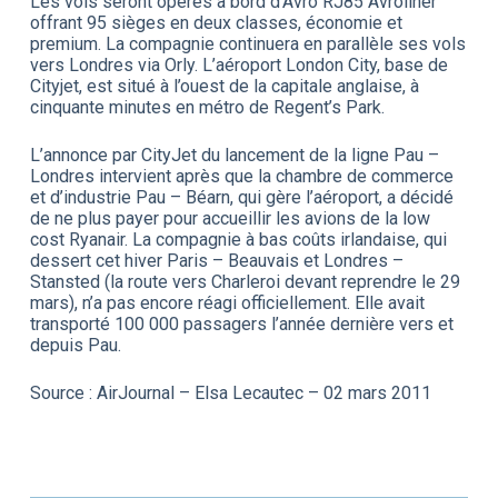
Les vols seront opérés à bord d’Avro RJ85 Avroliner
offrant 95 sièges en deux classes, économie et
premium. La compagnie continuera en parallèle ses vols
vers Londres via Orly. L’aéroport London City, base de
Cityjet, est situé à l’ouest de la capitale anglaise, à
cinquante minutes en métro de Regent’s Park.
L’annonce par CityJet du lancement de la ligne Pau –
Londres intervient après que la chambre de commerce
et d’industrie Pau – Béarn, qui gère l’aéroport, a décidé
de ne plus payer pour accueillir les avions de la low
cost Ryanair. La compagnie à bas coûts irlandaise, qui
dessert cet hiver Paris – Beauvais et Londres –
Stansted (la route vers Charleroi devant reprendre le 29
mars), n’a pas encore réagi officiellement. Elle avait
transporté 100 000 passagers l’année dernière vers et
depuis Pau.
Source : AirJournal – Elsa Lecautec – 02 mars 2011