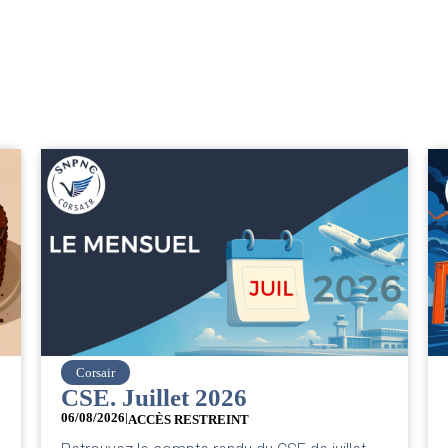
easyJet
Grève chez easyJet
05/08/2026
Chers collègues, La direction vient de sortir sa