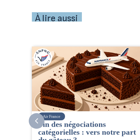
À lire aussi
Corsair
ns
CSE. Juillet 2026
s notre part
06/08/2026
|
ACCÈS RESTREINT