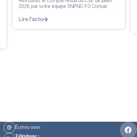
juillet
classique pleurnicherie corporate. On va la
air. ...
décortiquer...
Lire l'actu
Écrivez-nous
Téléphone :