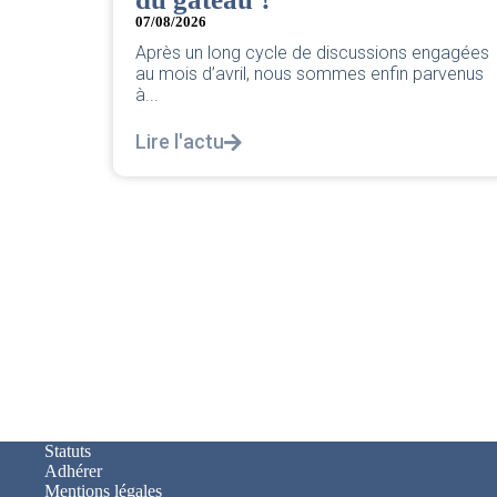
Retrouvez le compte rendu du CSE de 
2026 par votre équipe SNPNC-FO Cors
ussions engagées
Lire l'actu
s enfin parvenus
Statuts
Adhérer
Mentions légales