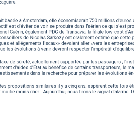
zaguirre.
ait basée à Amsterdam, elle économiserait 750 millions d'euros d
ctif est d'éviter de voir se produire dans l'aérien ce qui s'est pr
nel Guérin, également PDG de Transavia, la filiale low-cost d'Ai
nseillers de Nicolas Sarkozy ont oralement estimé que cette pis
ues et allégements fiscaux» devaient aller «vers les entreprises qu
ir que les évolutions à venir devront respecter l'impératif d'équil
a taxe de sûreté, actuellement supportée par les passagers ; l'in
sement d'aides d'État au bénéfice de certains transporteurs, le ma
estissements dans la recherche pour préparer les évolutions én
es propositions similaires il y a cinq ans, espèrent cette fois êt
t moitié moins cher… Aujourd'hui, nous tirons le signal d'alarme. D