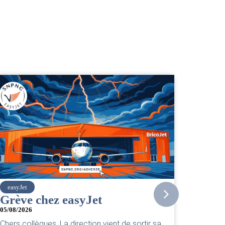
SNPNC
CER/CRPN : L’intersyndicale
PNC/Pilotes unie exige une