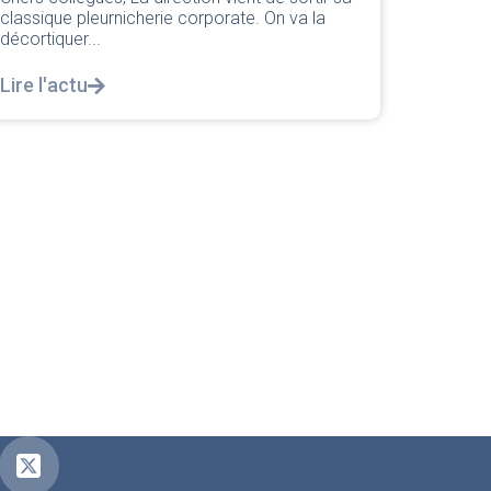
réponse législative
04/08/2026
|
CRPN
L’intersyndicale PNC/Pilotes unie exige une
réponse législative Courrier Intersyndical : Lire
notre courrier intersyndical...
Lire l'actu