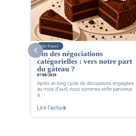
Corsair
CSE. Juillet 2026
re part
06/08/2026
|
ACCÈS RESTREINT
Retrouvez le compte rendu du CSE de juillet
2026 par votre équipe SNPNC-FO Corsair. ..
s engagées
Lire l'actu
 parvenus