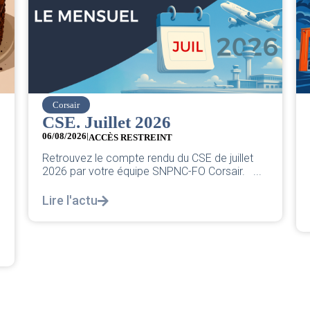
easyJet
Grève chez easyJet
05/08/2026
Chers collègues, La direction vient de sortir sa
classique pleurnicherie corporate. On va la
.
décortiquer...
Lire l'actu