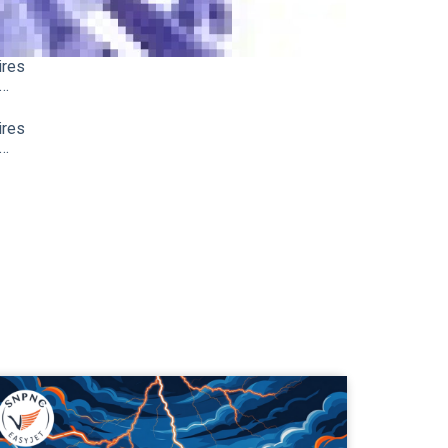
ires
r…
ires
r…